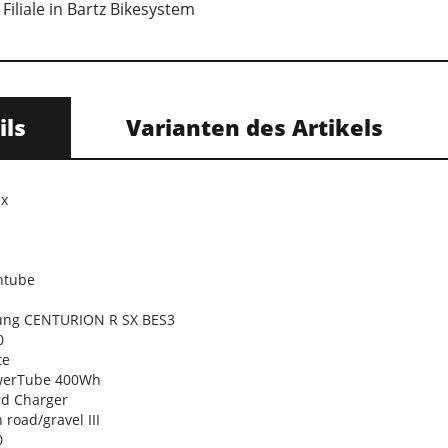
Filiale in Bartz Bikesystem
ils
Varianten des Artikels
ex
ntube
ung CENTURION R SX BES3
0
te
werTube 400Wh
d Charger
oad/gravel III
0