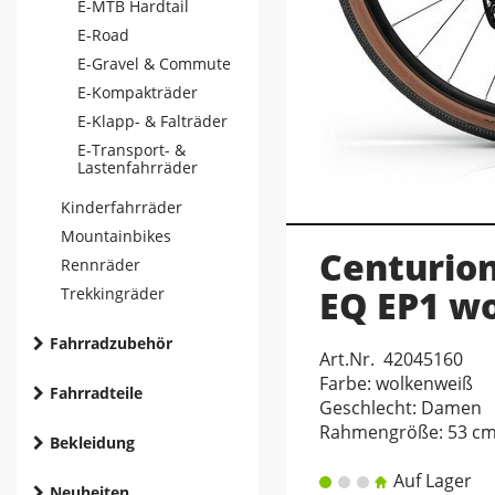
E-MTB Hardtail
E-Road
E-Gravel & Commute
E-Kompakträder
E-Klapp- & Falträder
E-Transport- &
Lastenfahrräder
Kinderfahrräder
Mountainbikes
Centurion
Rennräder
EQ EP1 wo
Trekkingräder
Fahrradzubehör
Art.Nr. 42045160
Farbe: wolkenweiß
Fahrradteile
Geschlecht: Damen
Rahmengröße: 53 c
Bekleidung
Auf Lager
Neuheiten