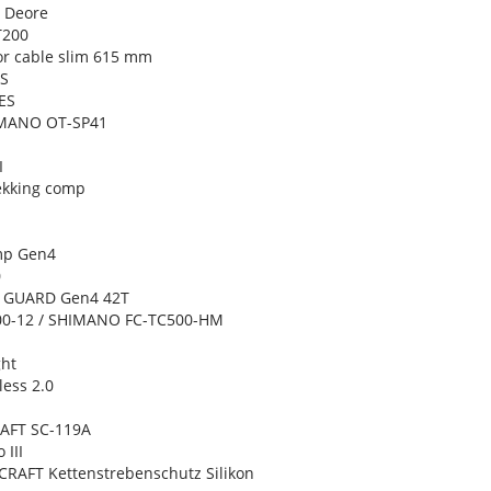
 Deore
T200
r cable slim 615 mm
ES
ES
IMANO OT-SP41
I
ekking comp
mp Gen4
0
R GUARD Gen4 42T
0-12 / SHIMANO FC-TC500-HM
ght
ess 2.0
AFT SC-119A
 III
RAFT Kettenstrebenschutz Silikon