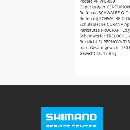
Pedale VP VPE-899
Gepäckträger CENTURION 
Reifen (v) SCHWALBE G-On
Reifen (h) SCHWALBE G-O
Schutzbleche CURANA Apo
Parkstütze PROCRAFT Edg
Scheinwerfer TRELOCK L
Rücklicht SUPERNOVA TL3
max. Gesamtgewicht 150 
Gewicht ca. 17.9 kg