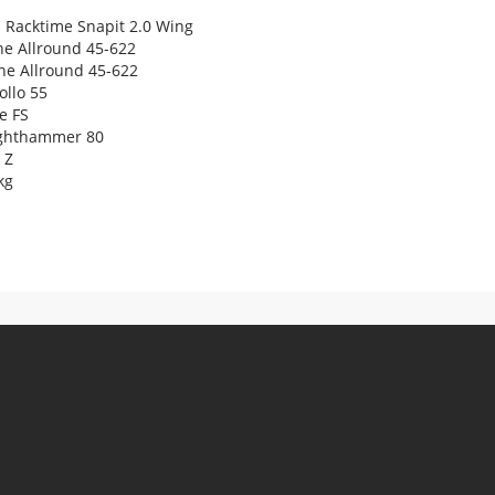
Racktime Snapit 2.0 Wing
e Allround 45-622
ne Allround 45-622
llo 55
e FS
ighthammer 80
 Z
kg