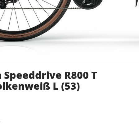
 Speeddrive R800 T
lkenweiß L (53)
m