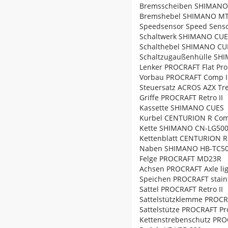
Bremsscheiben SHIMANO
Bremshebel SHIMANO M
Speedsensor Speed Senso
Schaltwerk SHIMANO CU
Schalthebel SHIMANO CU
Schaltzugaußenhülle SH
Lenker PROCRAFT Flat Pro
Vorbau PROCRAFT Comp I
Steuersatz ACROS AZX Tr
Griffe PROCRAFT Retro II
Kassette SHIMANO CUES
Kurbel CENTURION R Co
Kette SHIMANO CN-LG50
Kettenblatt CENTURION 
Naben SHIMANO HB-TC50
Felge PROCRAFT MD23R
Achsen PROCRAFT Axle li
Speichen PROCRAFT stainl
Sattel PROCRAFT Retro II
Sattelstützklemme PROCR
Sattelstütze PROCRAFT Pro
Kettenstrebenschutz PROC