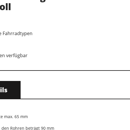
oll
le Fahrradtypen
en verfügbar
ils
ite max. 65 mm
 den Rohren beträgt 90 mm