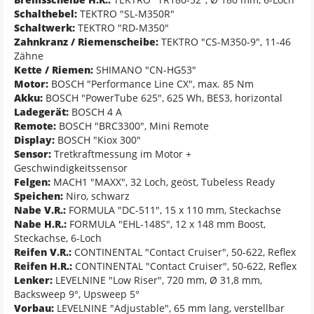
Schalthebel:
TEKTRO "SL-M350R"
Schaltwerk:
TEKTRO "RD-M350"
Zahnkranz / Riemenscheibe:
TEKTRO "CS-M350-9", 11-46
Zähne
Kette / Riemen:
SHIMANO "CN-HG53"
Motor:
BOSCH "Performance Line CX", max. 85 Nm
Akku:
BOSCH "PowerTube 625", 625 Wh, BES3, horizontal
Ladegerät:
BOSCH 4 A
Remote:
BOSCH "BRC3300", Mini Remote
Display:
BOSCH "Kiox 300"
Sensor:
Tretkraftmessung im Motor +
Geschwindigkeitssensor
Felgen:
MACH1 "MAXX", 32 Loch, geöst, Tubeless Ready
Speichen:
Niro, schwarz
Nabe V.R.:
FORMULA "DC-511", 15 x 110 mm, Steckachse
Nabe H.R.:
FORMULA "EHL-148S", 12 x 148 mm Boost,
Steckachse, 6-Loch
Reifen V.R.:
CONTINENTAL "Contact Cruiser", 50-622, Reflex
Reifen H.R.:
CONTINENTAL "Contact Cruiser", 50-622, Reflex
Lenker:
LEVELNINE "Low Riser", 720 mm, Ø 31,8 mm,
Backsweep 9°, Upsweep 5°
Vorbau:
LEVELNINE "Adjustable", 65 mm lang, verstellbar