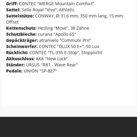
Griff:
CONTEC "MERGE Mountain Comfort"
Sattel:
Selle Royal "Vivo", Athletic
Sattelstütze:
CONWAY, Ø 31,6 mm, 350 mm lang, 15 mm
Offset
Kettenschutz:
Hesling “Move”, 38 Zähne
Schutzbleche:
curana "Apollo 65"
Gepäckträger:
atranvelo "Commute Pro"
Scheinwerfer:
CONTEC "DLUX 50 E+", 50 Lux
Rücklicht:
CONTEC "TL-335 E-Stop", Stopplicht
Akkuschloss:
AXA "New Lock"
Ständer:
URSUS "R81 - Wave Rear"
Pedale:
UNION "SP-827"