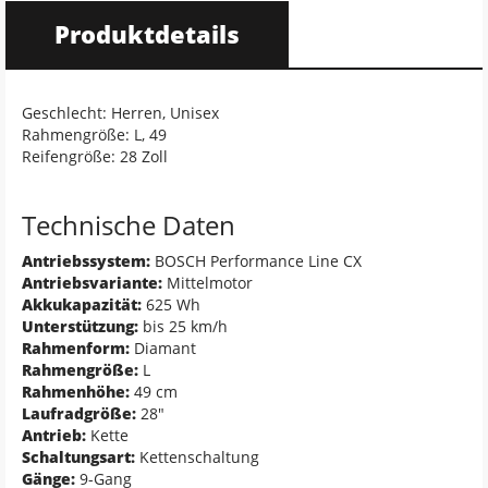
Produktdetails
Geschlecht: Herren, Unisex
Rahmengröße: L, 49
Reifengröße: 28 Zoll
Technische Daten
Antriebssystem:
BOSCH Performance Line CX
Antriebsvariante:
Mittelmotor
Akkukapazität:
625 Wh
Unterstützung:
bis 25 km/h
Rahmenform:
Diamant
Rahmengröße:
L
Rahmenhöhe:
49 cm
Laufradgröße:
28"
Antrieb:
Kette
Schaltungsart:
Kettenschaltung
Gänge:
9-Gang