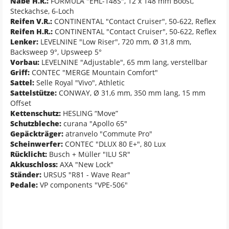
Nabe H.R.:
FORMULA "EHL-148S", 12 x 148 mm Boost,
Steckachse, 6-Loch
Reifen V.R.:
CONTINENTAL "Contact Cruiser", 50-622, Reflex
Reifen H.R.:
CONTINENTAL "Contact Cruiser", 50-622, Reflex
Lenker:
LEVELNINE "Low Riser", 720 mm, Ø 31,8 mm,
Backsweep 9°, Upsweep 5°
Vorbau:
LEVELNINE "Adjustable", 65 mm lang, verstellbar
Griff:
CONTEC "MERGE Mountain Comfort"
Sattel:
Selle Royal "Vivo", Athletic
Sattelstütze:
CONWAY, Ø 31,6 mm, 350 mm lang, 15 mm
Offset
Kettenschutz:
HESLING “Move”
Schutzbleche:
curana "Apollo 65"
Gepäckträger:
atranvelo "Commute Pro"
Scheinwerfer:
CONTEC "DLUX 80 E+", 80 Lux
Rücklicht:
Busch + Müller "ILU SR"
Akkuschloss:
AXA "New Lock"
Ständer:
URSUS "R81 - Wave Rear"
Pedale:
VP components "VPE-506"