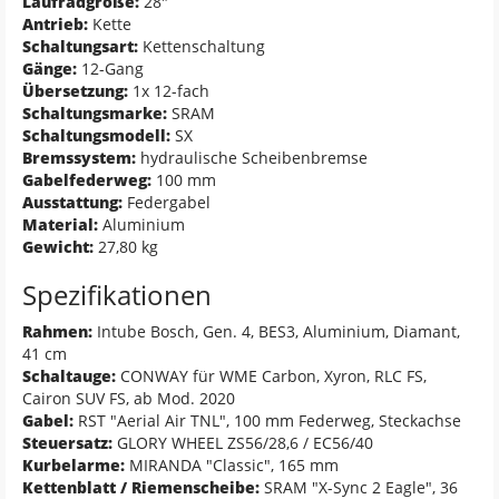
Laufradgröße:
28"
Antrieb:
Kette
Schaltungsart:
Kettenschaltung
Gänge:
12-Gang
Übersetzung:
1x 12-fach
Schaltungsmarke:
SRAM
Schaltungsmodell:
SX
Bremssystem:
hydraulische Scheibenbremse
Gabelfederweg:
100 mm
Ausstattung:
Federgabel
Material:
Aluminium
Gewicht:
27,80 kg
Spezifikationen
Rahmen:
Intube Bosch, Gen. 4, BES3, Aluminium, Diamant,
41 cm
Schaltauge:
CONWAY für WME Carbon, Xyron, RLC FS,
Cairon SUV FS, ab Mod. 2020
Gabel:
RST "Aerial Air TNL", 100 mm Federweg, Steckachse
Steuersatz:
GLORY WHEEL ZS56/28,6 / EC56/40
Kurbelarme:
MIRANDA "Classic", 165 mm
Kettenblatt / Riemenscheibe:
SRAM "X-Sync 2 Eagle", 36