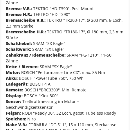
Zähne
Bremse V.R.:
TEKTRO "HD-T390", Post Mount
Bremse H.R.:
TEKTRO "HD-T390"
Bremsscheibe V.R.:
TEKTRO "TR203-17", Ø 203 mm, 6-Loch,
2,3 mm Stärke
Bremsscheibe H.R.:
TEKTRO "TR180-17", Ø 180 mm, 2,3 mm
Stärke
Schalthebel:
SRAM "SX Eagle"
Schaltwerk:
SRAM "SX Eagle"
Zahnkranz / Riemenscheibe:
SRAM "PG-1210", 11-50
Zähne
Kette / Riemen:
SRAM "SX Eagle"
Motor:
BOSCH "Performance Line CX", max. 85 Nm
Akku:
BOSCH "PowerTube 750", 750 Wh
Ladegerät:
BOSCH 4 A
Remote:
BOSCH "BRC3300", Mini Remote
Display:
BOSCH "Kiox 300"
Sensor:
Tretkraftmessung im Motor +
Geschwindigkeitssensor
Felgen:
RODI "Ready 30", 32 Loch, geöst, Tubeless Ready
Speichen:
Niro
Nabe V.R.:
FORMULA "DC-511", 15 x 110 mm, Steckachse