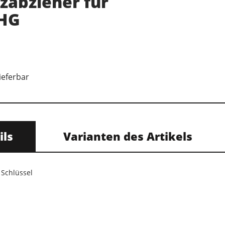
zabzieher für
 HG
lieferbar
ils
Varianten des Artikels
 Schlüssel