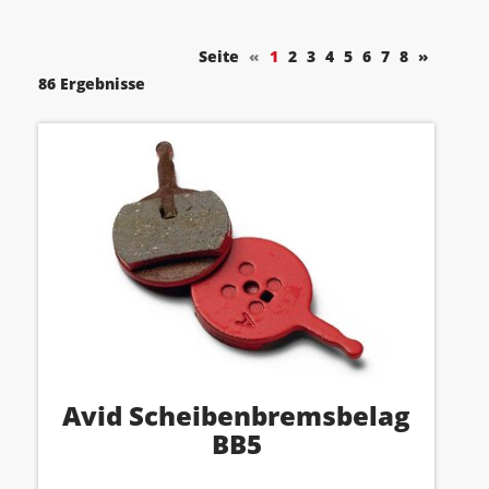
Seite
«
1
2
3
4
5
6
7
8
»
86 Ergebnisse
Avid Scheibenbremsbelag
BB5