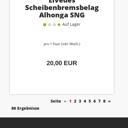
Scheibenbremsbelag
Alhonga SNG
Auf Lager
pro 1 Paar (inkl. MwSt.)
20,00 EUR
Seite
«
1
2
3
4
5
6
7
8
»
86 Ergebnisse