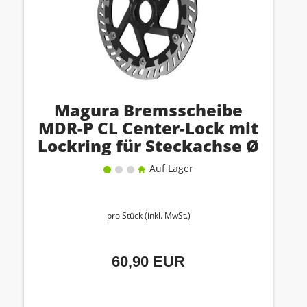
Magura Bremsscheibe
MDR-P CL Center-Lock mit
Lockring für Steckachse Ø
203 mm
Auf Lager
pro Stück (inkl. MwSt.)
60,90 EUR