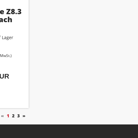
e Z8.3
fach
 Lager
. MwSt.)
EUR
«
1
2
3
»