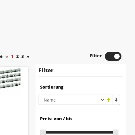
Filter
te
«
1
2
3
»
Filter
Sortierung
Preis: von / bis