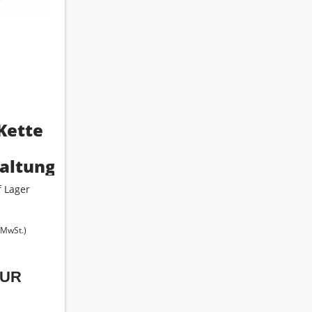
Kette
altung
 Lager
. MwSt.)
EUR