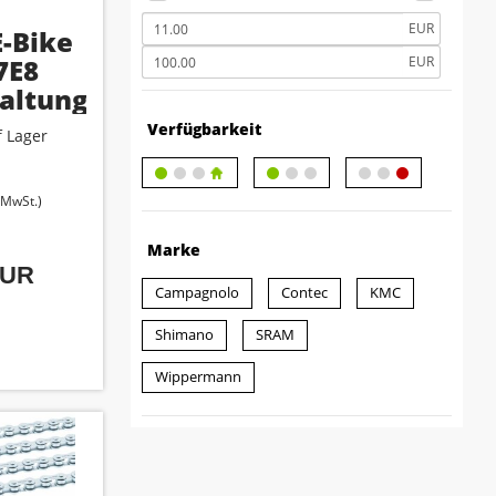
EUR
-Bike
7E8
EUR
altung
Verfügbarkeit
 Lager
. MwSt.)
Marke
EUR
Campagnolo
Contec
KMC
Shimano
SRAM
Wippermann