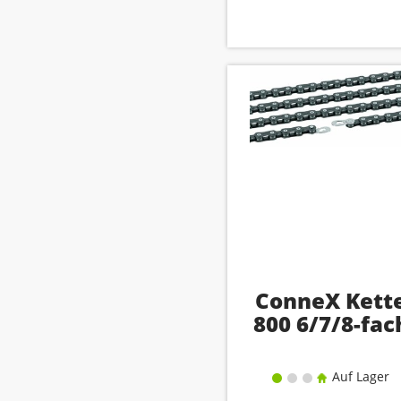
ConneX Kett
800 6/7/8-fac
Auf Lager