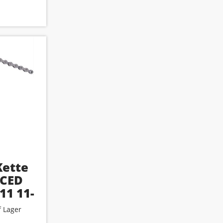
Kette
CED
11 11-
h
 Lager