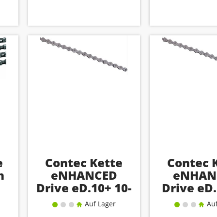
e
Contec Kette
Contec 
h
eNHANCED
eNHAN
Drive eD.10+ 10-
Drive eD.
fach
fac
Auf Lager
Auf