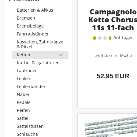
Campagnolo
Batterien & Akkus
Kette Choru
Bremsen
11s 11-fach
Bremsbeläge
Fahrradständer
Auf Lager
Kassetten, Zahnkränze
& Ritzel
Ketten
pro Stück (inkl. MwSt.)
Kurbel & -garnituren
Laufräder
52,95 EUR
Lenker
Lenkerbänder
Naben
Pedale
Reifen
Sättel
Sattelstützen
Schläuche