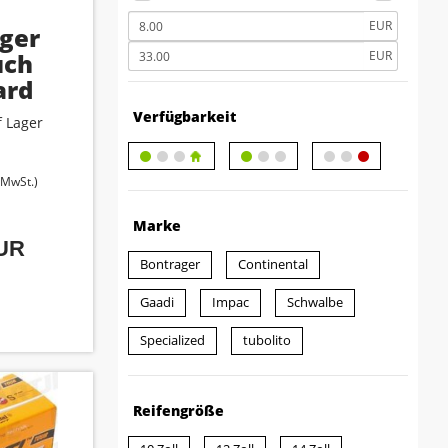
EUR
ger
uch
EUR
ard
2.125
Verfügbarkeit
 Lager
ta
. MwSt.)
Marke
EUR
Bontrager
Continental
Gaadi
Impac
Schwalbe
Specialized
tubolito
Reifengröße