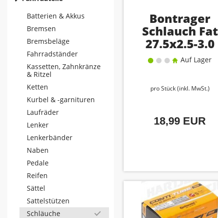
Bontrager
Batterien & Akkus
Schlauch Fat
Bremsen
27.5x2.5-3.0
Bremsbeläge
Presta-Venti
Fahrradständer
Auf Lager
Kassetten, Zahnkränze
& Ritzel
Ketten
pro Stück (inkl. MwSt.)
Kurbel & -garnituren
Laufräder
18,99 EUR
Lenker
Lenkerbänder
Naben
Pedale
Reifen
Sättel
Sattelstützen
Schläuche