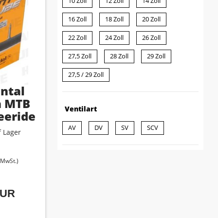
10 Zoll
12 Zoll
14 Zoll
16 Zoll
18 Zoll
20 Zoll
22 Zoll
24 Zoll
26 Zoll
27,5 Zoll
28 Zoll
29 Zoll
27,5 / 29 Zoll
ntal
h MTB
Ventilart
reeride
AV
DV
SV
SCV
 Lager
. MwSt.)
EUR