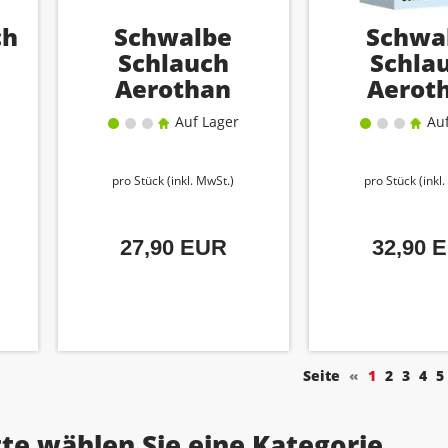
ch
Schwalbe
Schwa
Schlauch
Schla
Aerothan
Aerot
Allround SV 17E
Gravel/A
Auf Lager
Auf
SCV 17A
mm
pro Stück (inkl. MwSt.)
pro Stück (inkl
27,90 EUR
32,90 
Seite
«
1
2
3
4
5
tte wählen Sie eine Kategorie