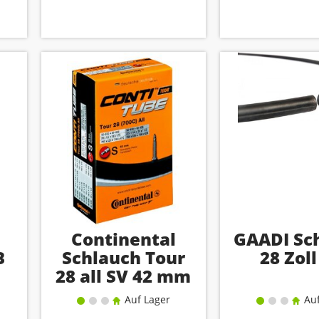
Continental
GAADI Sc
B
Schlauch Tour
28 Zol
28 all SV 42 mm
Auf Lager
Auf