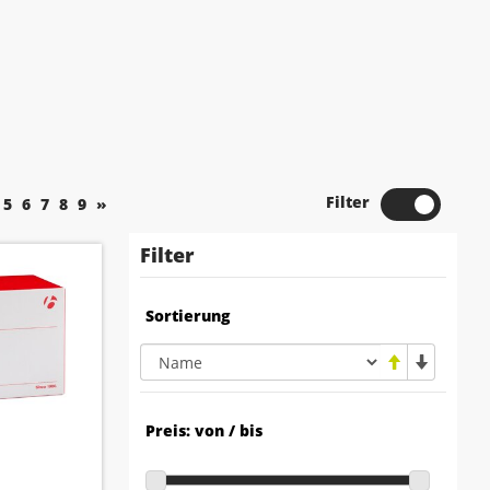
Filter
5
6
7
8
9
»
Filter
Sortierung
Preis: von / bis