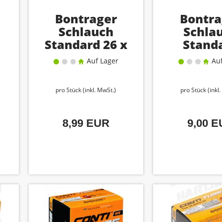
Bontrager
Bontra
Schlauch
Schla
Standard 26 x
Stand
l
1,75–2,35
29x1.75-
Auf Lager
Auf
Dunlop
Pres
pro Stück (inkl. MwSt.)
pro Stück (inkl
8,99 EUR
9,00 