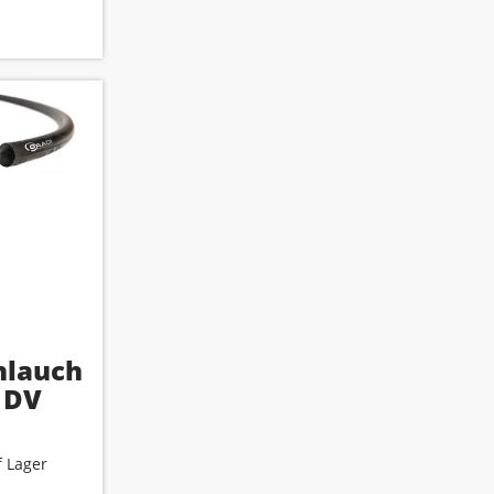
hlauch
l DV
 Lager