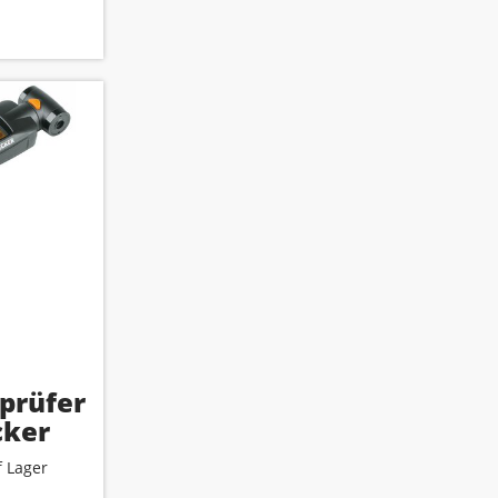
prüfer
cker
 Lager