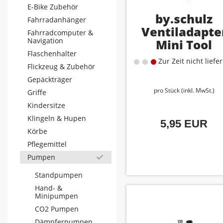
E-Bike Zubehör
by.schulz
Fahrradanhänger
Ventiladapte
Fahrradcomputer &
Navigation
Mini Tool
Flaschenhalter
Schlüsselanh
Zur Zeit nicht liefe
Flickzeug & Zubehör
Gepäckträger
pro Stück (inkl. MwSt.)
Griffe
Kindersitze
Klingeln & Hupen
5,95 EUR
Körbe
Pflegemittel
Pumpen
Standpumpen
Hand- &
Minipumpen
CO2 Pumpen
Dämpferpumpen