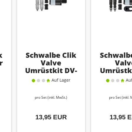
k
Schwalbe Clik
Schwalbe
r
Valve
Valv
Umrüstkit DV-
Umrüstki
SCV mit
SCV m
Auf Lager
Auf
Pumpenkopfadapter
Pumpenko
pro Set (inkl. MwSt.)
pro Set (inkl.
13,95 EUR
13,95 