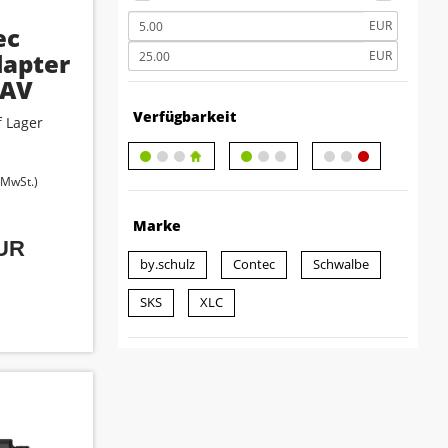
EUR
ec
apter
EUR
 AV
Verfügbarkeit
 Lager
. MwSt.)
Marke
EUR
by.schulz
Contec
Schwalbe
SKS
XLC