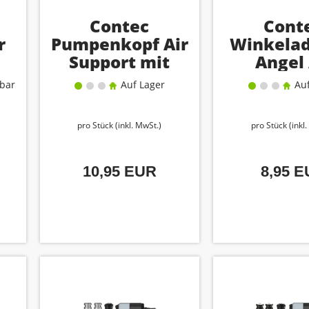
Contec
Cont
r
Pumpenkopf Air
Winkelad
Support mit
Angel
änger
Schlauch
rbar
Auf Lager
Auf
pro Stück (inkl. MwSt.)
pro Stück (inkl
10,95 EUR
8,95 