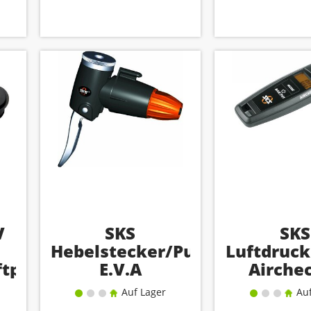
V
SKS
SKS
Hebelstecker/Pumpenkopf
Luftdruck
tpistolen
E.V.A
Airche
Auf Lager
Auf