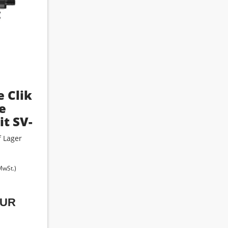
 Clik
e
t SV-
it
 Lager
pfadapter
 MwSt.)
EUR