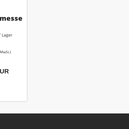
C
kmesser
 Lager
. MwSt.)
EUR