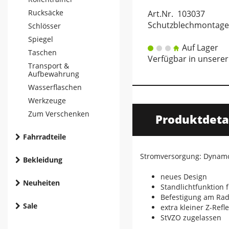
Rucksäcke
Art.Nr. 103037
Schutzblechmontage
Schlösser
Spiegel
Auf Lager
Taschen
Verfügbar in unserer
Transport &
Aufbewahrung
Wasserflaschen
Werkzeuge
Zum Verschenken
Produktdeta
Fahrradteile
Stromversorgung: Dynam
Bekleidung
neues Design
Neuheiten
Standlichtfunktion 
Befestigung am Rad
Sale
extra kleiner Z-Refl
StVZO zugelassen