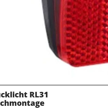
cklicht RL31
echmontage