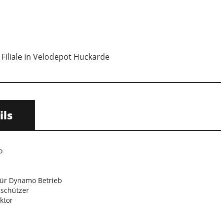
 Filiale in Velodepot Huckarde
ils
o
für Dynamo Betrieb
schützer
ektor