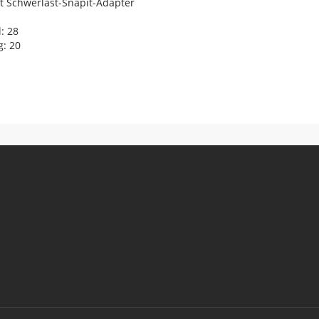
t Schwerlast-Snapit-Adapter
: 28
g: 20