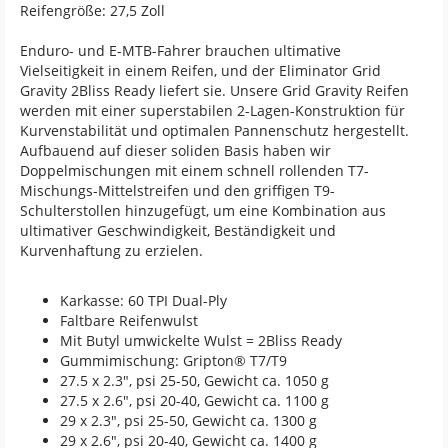
Reifengröße: 27,5 Zoll
Enduro- und E-MTB-Fahrer brauchen ultimative
Vielseitigkeit in einem Reifen, und der Eliminator Grid
Gravity 2Bliss Ready liefert sie. Unsere Grid Gravity Reifen
werden mit einer superstabilen 2-Lagen-Konstruktion für
Kurvenstabilität und optimalen Pannenschutz hergestellt.
Aufbauend auf dieser soliden Basis haben wir
Doppelmischungen mit einem schnell rollenden T7-
Mischungs-Mittelstreifen und den griffigen T9-
Schulterstollen hinzugefügt, um eine Kombination aus
ultimativer Geschwindigkeit, Beständigkeit und
Kurvenhaftung zu erzielen.
Karkasse: 60 TPI Dual-Ply
Faltbare Reifenwulst
Mit Butyl umwickelte Wulst = 2Bliss Ready
Gummimischung: Gripton® T7/T9
27.5 x 2.3", psi 25-50, Gewicht ca. 1050 g
27.5 x 2.6", psi 20-40, Gewicht ca. 1100 g
29 x 2.3", psi 25-50, Gewicht ca. 1300 g
29 x 2.6", psi 20-40, Gewicht ca. 1400 g