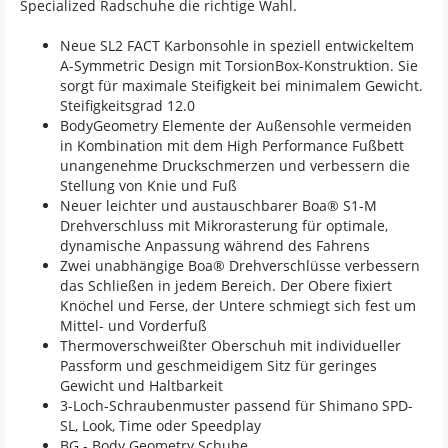
Specialized Radschuhe die richtige Wahl.
Neue SL2 FACT Karbonsohle in speziell entwickeltem
A-Symmetric Design mit TorsionBox-Konstruktion. Sie
sorgt für maximale Steifigkeit bei minimalem Gewicht.
Steifigkeitsgrad 12.0
BodyGeometry Elemente der Außensohle vermeiden
in Kombination mit dem High Performance Fußbett
unangenehme Druckschmerzen und verbessern die
Stellung von Knie und Fuß
Neuer leichter und austauschbarer Boa® S1-M
Drehverschluss mit Mikrorasterung für optimale,
dynamische Anpassung während des Fahrens
Zwei unabhängige Boa® Drehverschlüsse verbessern
das Schließen in jedem Bereich. Der Obere fixiert
Knöchel und Ferse, der Untere schmiegt sich fest um
Mittel- und Vorderfuß
Thermoverschweißter Oberschuh mit individueller
Passform und geschmeidigem Sitz für geringes
Gewicht und Haltbarkeit
3-Loch-Schraubenmuster passend für Shimano SPD-
SL, Look, Time oder Speedplay
BG - Body Geometry Schuhe