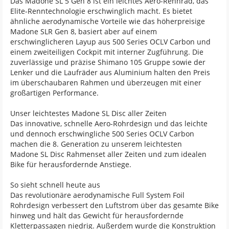
Das Madone SL 5 Gen 8 ist ein leichtes Aero-Rennrad, das
Elite-Renntechnologie erschwinglich macht. Es bietet
ähnliche aerodynamische Vorteile wie das höherpreisige
Madone SLR Gen 8, basiert aber auf einem
erschwinglicheren Layup aus 500 Series OCLV Carbon und
einem zweiteiligen Cockpit mit interner Zugführung. Die
zuverlässige und präzise Shimano 105 Gruppe sowie der
Lenker und die Laufräder aus Aluminium halten den Preis
im überschaubaren Rahmen und überzeugen mit einer
großartigen Performance.
Unser leichtestes Madone SL Disc aller Zeiten
Das innovative, schnelle Aero-Rohrdesign und das leichte
und dennoch erschwingliche 500 Series OCLV Carbon
machen die 8. Generation zu unserem leichtesten
Madone SL Disc Rahmenset aller Zeiten und zum idealen
Bike für herausfordernde Anstiege.
So sieht schnell heute aus
Das revolutionäre aerodynamische Full System Foil
Rohrdesign verbessert den Luftstrom über das gesamte Bike
hinweg und hält das Gewicht für herausfordernde
Kletterpassagen niedrig. Außerdem wurde die Konstruktion