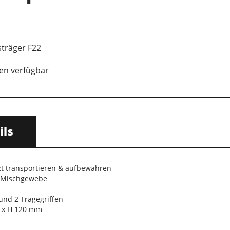
sträger F22
en verfügbar
ils
zt transportieren & aufbewahren
n-Mischgewebe
 und 2 Tragegriffen
0 x H 120 mm