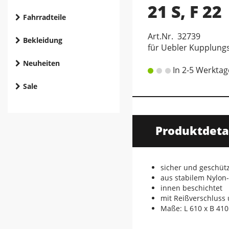
21 S, F 22
Fahrradteile
Art.Nr. 32739
Bekleidung
für Uebler Kupplung
Neuheiten
In 2-5 Werktag
Sale
Produktdeta
sicher und geschüt
aus stabilem Nylo
innen beschichtet
mit Reißverschluss
Maße: L 610 x B 41