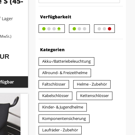
 S (45-
Verfügbarkeit
 Lager
. MwSt.)
Kategorien
EUR
Akku-/Batteriebeleuchtung
Allround- & Freizeithelme
rfügbar
Faltschlösser
Helme - Zubehör
Kabelschlösser
Kettenschlösser
Kinder- & Jugendhelme
Komponentensicherung
Laufräder - Zubehör