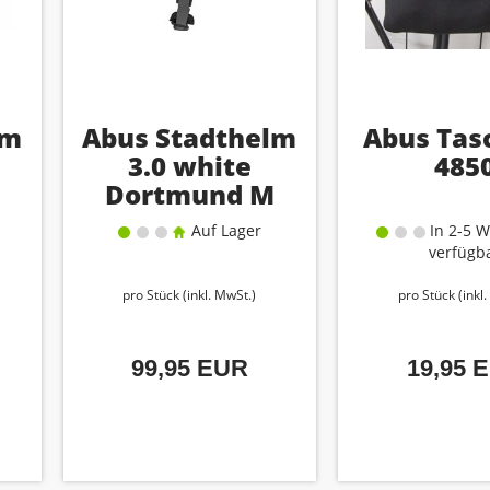
lm
Abus Stadthelm
Abus Tas
3.0 white
485
Dortmund M
(52-58)
Auf Lager
In 2-5 W
verfügb
pro Stück (inkl. MwSt.)
pro Stück (inkl
99,95 EUR
19,95 