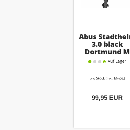
Abus Stadthe
3.0 black
Dortmund M
(52-58)
Auf Lager
pro Stück (inkl. MwSt.)
99,95 EUR