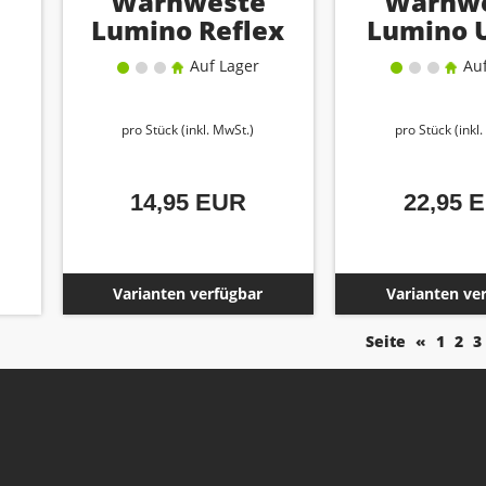
Warnweste
Warnw
Lumino Reflex
Lumino 
Vest yellow
Vest sil
Auf Lager
Auf
XXXL
pro Stück (inkl. MwSt.)
pro Stück (inkl
14,95 EUR
22,95 
Varianten verfügbar
Varianten ve
Seite
«
1
2
3