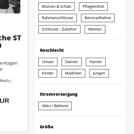
Mützen & Schals
Pflegemittel
Rahmenschlösser
Rennradhelme
Schlösser - Zubehör
Westen
che ST
0
Geschlecht
Unisex
Damen
Herren
erktagen
ar
Kinder
Mädchen
Jungen
. MwSt.)
Stromversorgung
EUR
Akku / Batterie
Größe