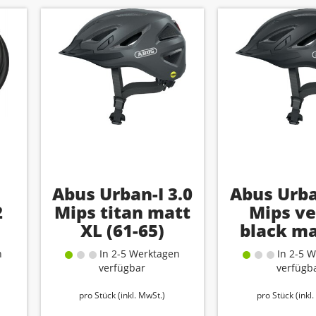
Abus Urban-I 3.0
Abus Urba
2
Mips titan matt
Mips ve
XL (61-65)
black ma
(61-6
n
In 2-5 Werktagen
In 2-5 W
verfügbar
verfügb
pro Stück (inkl. MwSt.)
pro Stück (inkl