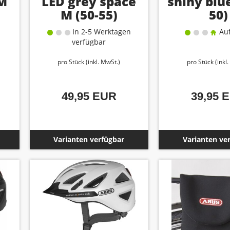
 M
LED grey space
shiny blue
M (50-55)
50)
In 2-5 Werktagen
Auf
verfügbar
pro Stück (inkl. MwSt.)
pro Stück (inkl
49,95 EUR
39,95 
Varianten verfügbar
Varianten ve