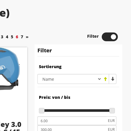
e)
Filter
3
4
5
6
7
»
Filter
Sortierung
Preis: von / bis
EUR
ey 3.0
EUR