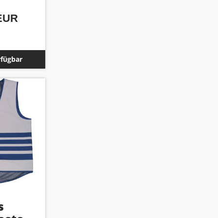
 EUR
rfügbar
s