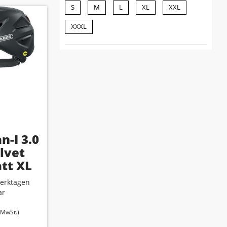
S
M
L
XL
XXL
XXXL
n-I 3.0
lvet
tt XL
5)
erktagen
ar
. MwSt.)