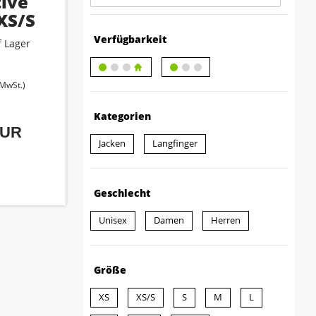
tive
XS/S
Verfügbarkeit
 Lager
 MwSt.)
Kategorien
EUR
Jacken
Langfinger
Geschlecht
Unisex
Damen
Herren
Größe
XS
XS/S
S
M
L