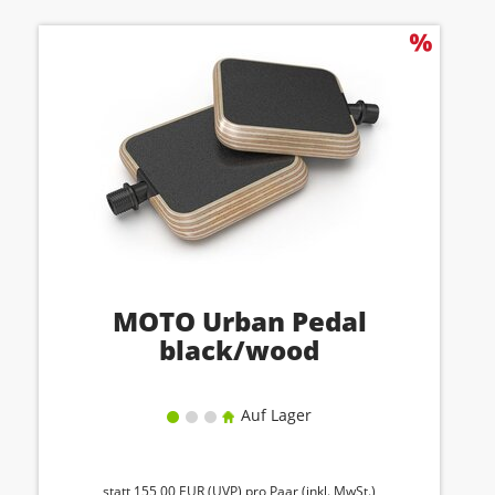
MOTO Urban Pedal
black/wood
Auf Lager
statt
155,00 EUR
(
UVP
) pro Paar (inkl. MwSt.)