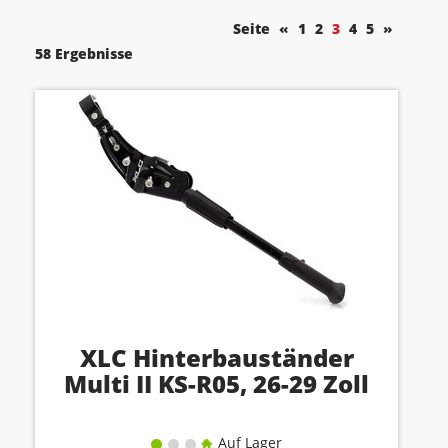
Seite
«
1
2
3
4
5
»
58 Ergebnisse
XLC Hinterbauständer
Multi II KS-R05, 26-29 Zoll
Auf Lager