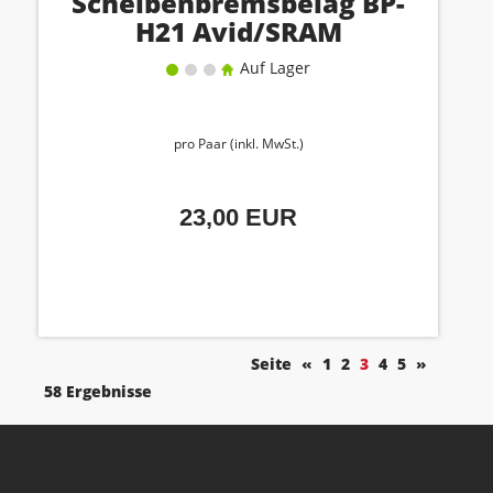
Scheibenbremsbelag BP-
H21 Avid/SRAM
Auf Lager
pro Paar (inkl. MwSt.)
23,00 EUR
Seite
«
1
2
3
4
5
»
58 Ergebnisse