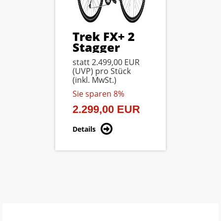
brid
Trek FX+ 2
Speci
r DE
Stagger
Levo
rra
satin trek
Com
00 EUR
statt
2.499,00 EUR
statt
6.
black S
rock
tück
(
UVP
) pro Stück
(
UVP
) p
red/
(inkl. MwSt.)
(inkl. Mw
50%
Sie sparen 8%
Sie spa
0 EUR
2.299,00 EUR
4.500
Details
Details