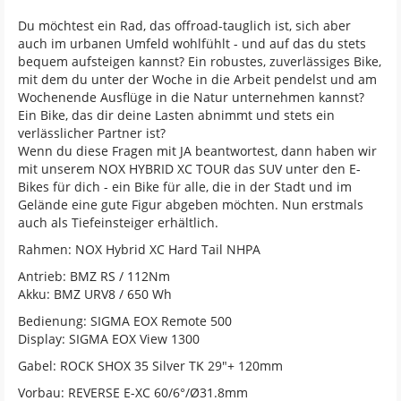
Du möchtest ein Rad, das offroad-tauglich ist, sich aber
auch im urbanen Umfeld wohlfühlt - und auf das du stets
bequem aufsteigen kannst? Ein robustes, zuverlässiges Bike,
mit dem du unter der Woche in die Arbeit pendelst und am
Wochenende Ausflüge in die Natur unternehmen kannst?
Ein Bike, das dir deine Lasten abnimmt und stets ein
verlässlicher Partner ist?
Wenn du diese Fragen mit JA beantwortest, dann haben wir
mit unserem NOX HYBRID XC TOUR das SUV unter den E-
Bikes für dich - ein Bike für alle, die in der Stadt und im
Gelände eine gute Figur abgeben möchten. Nun erstmals
auch als Tiefeinsteiger erhältlich.
Rahmen: NOX Hybrid XC Hard Tail NHPA
Antrieb: BMZ RS / 112Nm
Akku: BMZ URV8 / 650 Wh
Bedienung: SIGMA EOX Remote 500
Display: SIGMA EOX View 1300
Gabel: ROCK SHOX 35 Silver TK 29"+ 120mm
Vorbau: REVERSE E-XC 60/6°/Ø31.8mm