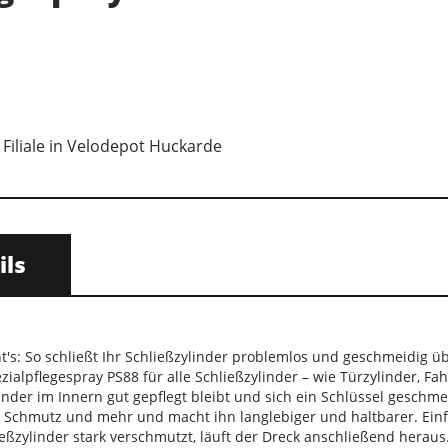
 Filiale in Velodepot Huckarde
ils
's: So schließt Ihr Schließzylinder problemlos und geschmeidig übe
zialpflegespray PS88 für alle Schließzylinder – wie Türzylinder, F
linder im Innern gut gepflegt bleibt und sich ein Schlüssel gesch
, Schmutz und mehr und macht ihn langlebiger und haltbarer. Einfa
ließzylinder stark verschmutzt, läuft der Dreck anschließend heraus