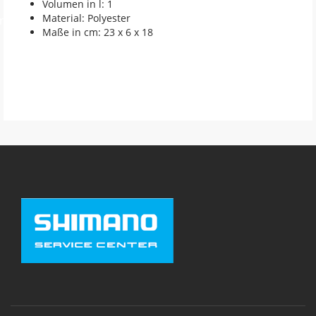
Volumen in l: 1
Material: Polyester
en
Maße in cm: 23 x 6 x 18