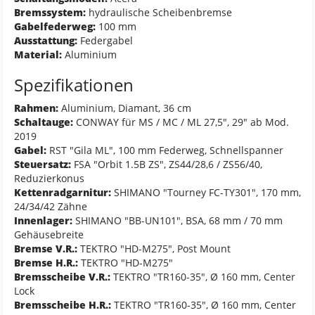
Bremssystem:
hydraulische Scheibenbremse
Gabelfederweg:
100 mm
Ausstattung:
Federgabel
Material:
Aluminium
Spezifikationen
Rahmen:
Aluminium, Diamant, 36 cm
Schaltauge:
CONWAY für MS / MC / ML 27,5", 29" ab Mod.
2019
Gabel:
RST "Gila ML", 100 mm Federweg, Schnellspanner
Steuersatz:
FSA "Orbit 1.5B ZS", ZS44/28,6 / ZS56/40,
Reduzierkonus
Kettenradgarnitur:
SHIMANO "Tourney FC-TY301", 170 mm,
24/34/42 Zähne
Innenlager:
SHIMANO "BB-UN101", BSA, 68 mm / 70 mm
Gehäusebreite
Bremse V.R.:
TEKTRO "HD-M275", Post Mount
Bremse H.R.:
TEKTRO "HD-M275"
Bremsscheibe V.R.:
TEKTRO "TR160-35", Ø 160 mm, Center
Lock
Bremsscheibe H.R.:
TEKTRO "TR160-35", Ø 160 mm, Center