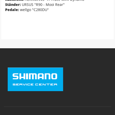
Ständer:
URSUS "R90 - Mooi Rear"
Pedale:
wellgo "C280DU"