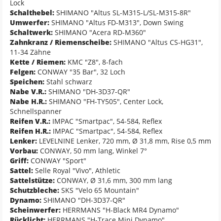
Lock
Schalthebel:
SHIMANO "Altus SL-M315-L/SL-M315-8R"
Umwerfer:
SHIMANO "Altus FD-M313", Down Swing
Schaltwerk:
SHIMANO "Acera RD-M360"
Zahnkranz / Riemenscheibe:
SHIMANO "Altus CS-HG31",
11-34 Zähne
Kette / Riemen:
KMC "Z8", 8-fach
Felgen:
CONWAY "35 Bar", 32 Loch
Speichen:
Stahl schwarz
Nabe V.R.:
SHIMANO "DH-3D37-QR"
Nabe H.R.:
SHIMANO "FH-TY505", Center Lock,
Schnellspanner
Reifen V.R.:
IMPAC "Smartpac", 54-584, Reflex
Reifen H.R.:
IMPAC "Smartpac", 54-584, Reflex
Lenker:
LEVELNINE Lenker, 720 mm, Ø 31,8 mm, Rise 0,5 mm
Vorbau:
CONWAY, 50 mm lang, Winkel 7°
Griff:
CONWAY "Sport"
Sattel:
Selle Royal "Vivo", Athletic
Sattelstütze:
CONWAY, Ø 31,6 mm, 300 mm lang
Schutzbleche:
SKS "Velo 65 Mountain"
Dynamo:
SHIMANO "DH-3D37-QR"
Scheinwerfer:
HERRMANS "H-Black MR4 Dynamo"
Rücklicht:
HERRMANS "H-Trace Mini Dynamo"