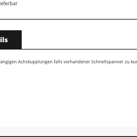
lieferbar
ils
 gängigen Achskupplungen falls vorhandener Schnellspanner zu ku