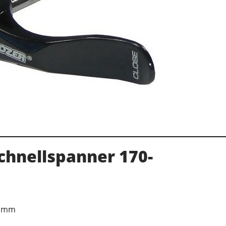
chnellspanner 170-
0 mm