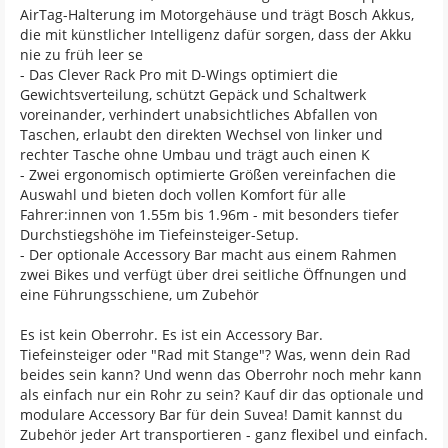
AirTag-Halterung im Motorgehäuse und trägt Bosch Akkus,
die mit künstlicher Intelligenz dafür sorgen, dass der Akku
nie zu früh leer se
- Das Clever Rack Pro mit D-Wings optimiert die
Gewichtsverteilung, schützt Gepäck und Schaltwerk
voreinander, verhindert unabsichtliches Abfallen von
Taschen, erlaubt den direkten Wechsel von linker und
rechter Tasche ohne Umbau und trägt auch einen K
- Zwei ergonomisch optimierte Größen vereinfachen die
Auswahl und bieten doch vollen Komfort für alle
Fahrer:innen von 1.55m bis 1.96m - mit besonders tiefer
Durchstiegshöhe im Tiefeinsteiger-Setup.
- Der optionale Accessory Bar macht aus einem Rahmen
zwei Bikes und verfügt über drei seitliche Öffnungen und
eine Führungsschiene, um Zubehör
Es ist kein Oberrohr. Es ist ein Accessory Bar.
Tiefeinsteiger oder "Rad mit Stange"? Was, wenn dein Rad
beides sein kann? Und wenn das Oberrohr noch mehr kann
als einfach nur ein Rohr zu sein? Kauf dir das optionale und
modulare Accessory Bar für dein Suvea! Damit kannst du
Zubehör jeder Art transportieren - ganz flexibel und einfach.