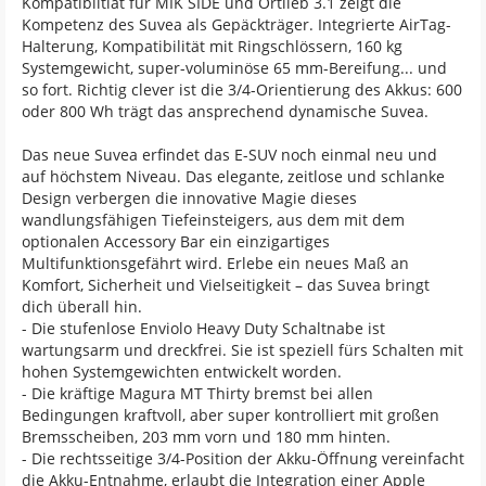
Kompatibiltiät für MIK SIDE und Ortlieb 3.1 zeigt die
Kompetenz des Suvea als Gepäckträger. Integrierte AirTag-
Halterung, Kompatibilität mit Ringschlössern, 160 kg
Systemgewicht, super-voluminöse 65 mm-Bereifung... und
so fort. Richtig clever ist die 3/4-Orientierung des Akkus: 600
oder 800 Wh trägt das ansprechend dynamische Suvea.
Das neue Suvea erfindet das E-SUV noch einmal neu und
auf höchstem Niveau. Das elegante, zeitlose und schlanke
Design verbergen die innovative Magie dieses
wandlungsfähigen Tiefeinsteigers, aus dem mit dem
optionalen Accessory Bar ein einzigartiges
Multifunktionsgefährt wird. Erlebe ein neues Maß an
Komfort, Sicherheit und Vielseitigkeit – das Suvea bringt
dich überall hin.
- Die stufenlose Enviolo Heavy Duty Schaltnabe ist
wartungsarm und dreckfrei. Sie ist speziell fürs Schalten mit
hohen Systemgewichten entwickelt worden.
- Die kräftige Magura MT Thirty bremst bei allen
Bedingungen kraftvoll, aber super kontrolliert mit großen
Bremsscheiben, 203 mm vorn und 180 mm hinten.
- Die rechtsseitige 3/4-Position der Akku-Öffnung vereinfacht
die Akku-Entnahme, erlaubt die Integration einer Apple