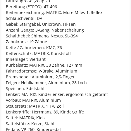
Laufradgröße (Zoll): 20
Bereifung (ETRTO): 47-406
Reifenbezeichnung: MATRIX, More Miles 1, Reflex
Schlauchventil: DV
Gabel: Starrgabel, Unicrown, Hi-Ten
Anzahl Gänge: 3-Gang, Nabenschaltung
Schalthebel: Shimano, Nexus, SL-3S41
Zahnkranz: 19 Zähne
Kette / Zahnriemen: KMC, Z6
Kettenschutz: MATRIX, Kunststoff
Innenlager: Vierkant
Kurbelsatz: MATRIX, 38 Zähne, 127 mm
Fahrradbremse: V-Brake, Aluminium
Bremshebel: Aluminium, 2,5-Finger
Felgen: Hohlkammer, Aluminium, 28 Loch
Speichen: Edelstahl
Lenker: MATRIX, Kinderlenker, ergonomisch geformt
Vorbau: MATRIX, Aluminium
Steuersatz: MATRIX, 1 1/8 Zoll
Lenkergriffe: Herrmans, 89, Kindergriffe
Sattel: MATRIX, Kids
Sattelstütze: Kerze, Stahl
Pedale: VP-260, Kinderpedal