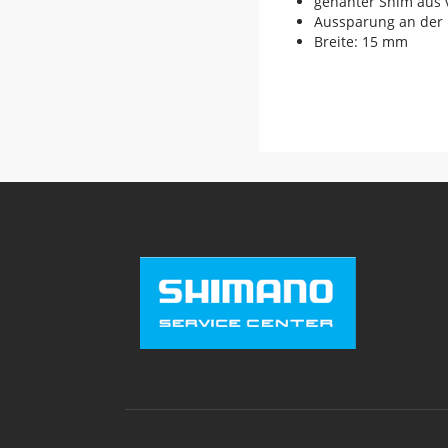
genähter Shim aus
Aussparung an der
Breite: 15 mm