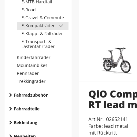
E-MTB Hardtail
E-Road
E-Gravel & Commute
E-Kompakträder
E-Klapp- & Falträder
E-Transport- &
Lastenfahrräder
Kinderfahrräder
Mountainbikes
Rennräder
Trekkingräder
QiO Comp
Fahrradzubehör
RT lead m
Fahrradteile
Art.Nr. 02652141
Bekleidung
Farbe: lead metal
mit Rücktritt
Neuheiten