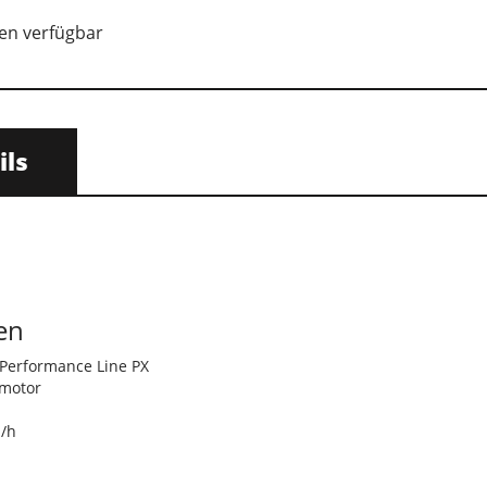
en verfügbar
ils
en
erformance Line PX
lmotor
m/h