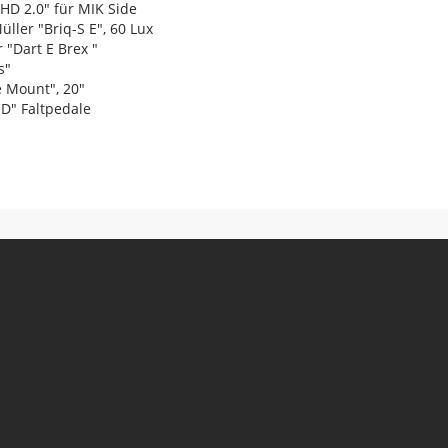
HD 2.0" für MIK Side
ller "Briq-S E", 60 Lux
 "Dart E Brex "
s"
e Mount", 20"
D" Faltpedale