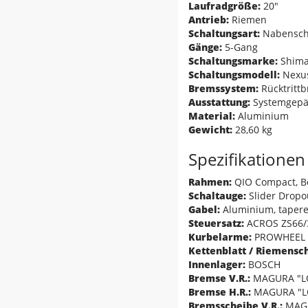
Laufradgröße:
20"
Antrieb:
Riemen
Schaltungsart:
Nabensch
Gänge:
5-Gang
Schaltungsmarke:
Shim
Schaltungsmodell:
Nexu
Bremssystem:
Rücktritt
Ausstattung:
Systemgepä
Material:
Aluminium
Gewicht:
28,60 kg
Spezifikationen
Rahmen:
QIO Compact, Bo
Schaltauge:
Slider Dropou
Gabel:
Aluminium, tapered
Steuersatz:
ACROS ZS66/3
Kurbelarme:
PROWHEEL "
Kettenblatt / Riemensc
Innenlager:
BOSCH
Bremse V.R.:
MAGURA "L
Bremse H.R.:
MAGURA "L
Bremsscheibe V.R.:
MAGU