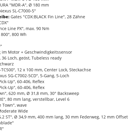
RA "MDR-A", Ø 180 mm
exus SL-C7000-5"
eibe:
Gates "CDX:BLACK Fin Line", 28 Zähne
CDX"
ce Line PX", max. 90 Nm
800", 800 Wh
"
 im Motor + Geschwindigkeitssensor
 36 Loch, geöst, Tubeless ready
schwarz
C500", 12 x 100 mm, Center Lock, Steckachse
s SG-C7002-5CD", 5-Gang, 5-Loch
ck-Up", 60-406, Reflex
ck-Up", 60-406, Reflex
wn", 620 mm, Ø 31,8 mm, 30° Backsweep
", 80 mm lang, verstellbar, Level 6
 Town", wave
 Moderate Wide
G.2 ST", Ø 34,9 mm, 400 mm lang, 30 mm Federweg, 12 mm Offset
nblade"
R"