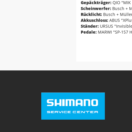
Gepäckträger:
QIO "MIK 
Scheinwerfer:
Busch + Mü
Rücklicht:
Busch + Müller
Akkuschloss:
ABUS "XPlu
Ständer:
URSUS "Invisibl
Pedale:
MARWI "SP-157 H