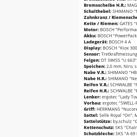
Bremsscheibe H.R.:
MAGU
Schalthebel:
SHIMANO "N
Zahnkranz / Riemensch
Kette / Riemen:
GATES "
Motor:
BOSCH "Performan
Akku:
BOSCH "PowerPack 
Ladegerät:
BOSCH 4 A
Display:
BOSCH "Kiox 300
Sensor:
Tretkraftmessung
Felgen:
DT SWISS "U 663",
Speichen:
2,0 mm, Niro, 
Nabe V.R.:
SHIMANO "HB-T
Nabe H.R.:
SHIMANO "Nexu
Reifen V.R.:
SCHWALBE "Pi
Reifen H.R.:
SCHWALBE "Pi
Lenker:
ergotec "Lady To
Vorbau:
ergotec "SWELL-RE
Griff:
HERRMANS "Nucore
Sattel:
Selle Royal "On",
Sattelstütze:
by,schulz "
Kettenschutz:
SKS "Chai
Schutzbleche:
SKS "A 69 