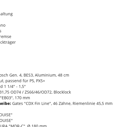
altung
ano
s
bremse
ckträger
sch Gen. 4, BES3, Aluminium, 48 cm
t, passend für P5, PX5+
 1 1/4" - 1,5"
1,75 OD74 / ZS66/46/OD72, Blocklock
EB03", 170 mm
heibe:
Gates "CDX Fin Line", 46 Zähne, Riemenlinie 45,5 mm
OUISE"
OUISE"
RA "MDR-C", Ø 180 mm