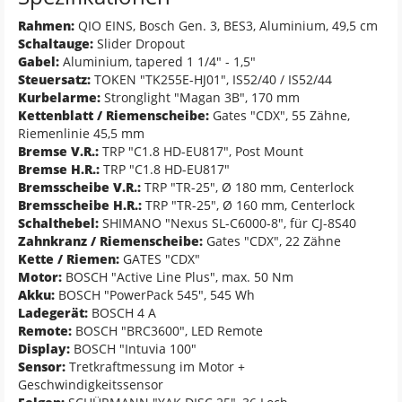
Rahmen:
QIO EINS, Bosch Gen. 3, BES3, Aluminium, 49,5 cm
Schaltauge:
Slider Dropout
Gabel:
Aluminium, tapered 1 1/4" - 1,5"
Steuersatz:
TOKEN "TK255E-HJ01", IS52/40 / IS52/44
Kurbelarme:
Stronglight "Magan 3B", 170 mm
Kettenblatt / Riemenscheibe:
Gates "CDX", 55 Zähne,
Riemenlinie 45,5 mm
Bremse V.R.:
TRP "C1.8 HD-EU817", Post Mount
Bremse H.R.:
TRP "C1.8 HD-EU817"
Bremsscheibe V.R.:
TRP "TR-25", Ø 180 mm, Centerlock
Bremsscheibe H.R.:
TRP "TR-25", Ø 160 mm, Centerlock
Schalthebel:
SHIMANO "Nexus SL-C6000-8", für CJ-8S40
Zahnkranz / Riemenscheibe:
Gates "CDX", 22 Zähne
Kette / Riemen:
GATES "CDX"
Motor:
BOSCH "Active Line Plus", max. 50 Nm
Akku:
BOSCH "PowerPack 545", 545 Wh
Ladegerät:
BOSCH 4 A
Remote:
BOSCH "BRC3600", LED Remote
Display:
BOSCH "Intuvia 100"
Sensor:
Tretkraftmessung im Motor +
Geschwindigkeitssensor