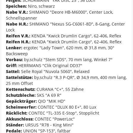
Felgen:
SCHÜRMANN "YAK DISC 25", 36 Loch
Speichen:
Niro, schwarz
Nabe V.R.:
SHIMANO "Deore HB-M6000", Center Lock,
Schnellspanner
Nabe H.R.:
SHIMANO "Nexus SG-C6061-8D", 8-Gang, Center
Lock
Reifen V.R.:
KENDA "Kwick Drumlin Cargo", 62-406, Reflex
Reifen H.R.:
KENDA "Kwick Drumlin Cargo", 62-406, Reflex
Lenker:
ergotec "Lady Town", 620 mm, Ø 31,8 mm, 30°
Backsweep
Vorbau:
by,schulz "Stem SDS", 70 mm lang, Winkel 7°
Griff:
HERRMANS "Clik Original DD37"
Sattel:
Selle Royal "Nuvola 5060", Relaxed
Sattelstütze:
by,schulz "R.3 P-QR", Ø 34,9 mm, 400 mm lang,
25 mm Offset
Kettenschutz:
CURANA "C+", 55 Zähne
Schutzbleche:
SKS "A 69 R"
Gepäckträger:
QIO "MIK HD"
Scheinwerfer:
CONTEC "DLUX 80 E+", 80 Lux
Rücklicht:
CONTEC "TL-335 E-Stop", Stopplicht
Akkuschloss:
CONTEC "PowerLoc"
Ständer:
URSUS "R78 - King Mini"
Pedale:
UNION "SP-153", faltbar