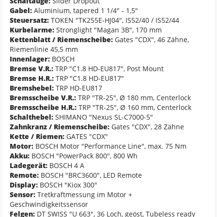
Schaltauge:
Slider Dropout
Gabel:
Aluminium, tapered 1 1/4" - 1,5"
Steuersatz:
TOKEN "TK255E-HJ04", IS52/40 / IS52/44
Kurbelarme:
Stronglight "Magan 3B", 170 mm
Kettenblatt / Riemenscheibe:
Gates "CDX", 46 Zähne,
Riemenlinie 45,5 mm
Innenlager:
BOSCH
Bremse V.R.:
TRP "C1.8 HD-EU817", Post Mount
Bremse H.R.:
TRP "C1.8 HD-EU817"
Bremshebel:
TRP HD-EU817
Bremsscheibe V.R.:
TRP "TR-25", Ø 180 mm, Centerlock
Bremsscheibe H.R.:
TRP "TR-25", Ø 160 mm, Centerlock
Schalthebel:
SHIMANO "Nexus SL-C7000-5"
Zahnkranz / Riemenscheibe:
Gates "CDX", 28 Zähne
Kette / Riemen:
GATES "CDX"
Motor:
BOSCH Motor "Performance Line", max. 75 Nm
Akku:
BOSCH "PowerPack 800", 800 Wh
Ladegerät:
BOSCH 4 A
Remote:
BOSCH "BRC3600", LED Remote
Display:
BOSCH "Kiox 300"
Sensor:
Tretkraftmessung im Motor +
Geschwindigkeitssensor
Felgen:
DT SWISS "U 663", 36 Loch, geöst, Tubeless ready