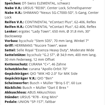
Speichen:
DT-Swiss ELEMENTAL, schwarz
Nabe V.R.:
URSUS "RD30", Center Lock, Schnellspanner
Nabe H.R.:
SHIMANO "Nexus SG-C7000-5D", 5-Gang, Center
Lock
Reifen V.R.:
CONTINENTAL "eContact Plus", 62-406, Reflex
Reifen H.R.:
CONTINENTAL "eContact Plus", 62-406, Reflex
Lenker:
ergotec "Lady Town", 650 mm, Ø 31,8 mm, 30°
Backsweep
Vorbau:
by,schulz "Stem SDS", 70 mm lang, Winkel 7°
Griff:
HERRMANS "Nucore Town", wave
Sattel:
Selle Royal "Essenza Heavy Duty", Moderate Wide
Sattelstütze:
by,schulz "G.2 ST", Ø 34,9 mm, 400 mm lang,
30 mm Federweg, 12 mm Offset
Kettenschutz:
CURANA "C+", 46 Zähne
Schutzbleche:
curana "Apollo Orbit 70"
Gepäckträger:
QIO "MIK HD 2.0" für MIK Side
Gepäckträger V.R.:
QIO "Ben"
Scheinwerfer:
Busch + Müller "Briq-S E", 60 Lux
Rücklicht:
Busch + Müller "Dart E Brex "
Akkuschloss:
ABUS Akkuschloss
Ständer:
URSUS "R78 - King Mini"
Pedale:
UNION "SP-157", faltbar