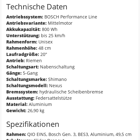
Technische Daten
Antriebssystem:
BOSCH Performance Line
Antriebsvariante:
Mittelmotor
Akkukapazität:
800 Wh
Unterstützung:
bis 25 km/h
Rahmenform:
Unisex
Rahmenhöhe:
48 cm
Laufradgröße:
20"
Antrieb:
Riemen
Schaltungsart:
Nabenschaltung
Gänge:
5-Gang
Schaltungsmarke:
Shimano
Schaltungsmodell:
Nexus
Bremssystem:
hydraulische Scheibenbremse
Ausstattung:
Federsattelstütze
Material:
Aluminium
Gewicht:
26,90 kg
Spezifikationen
Rahmen:
QIO EINS, Bosch Gen. 3, BES3, Aluminium, 49,5 cm