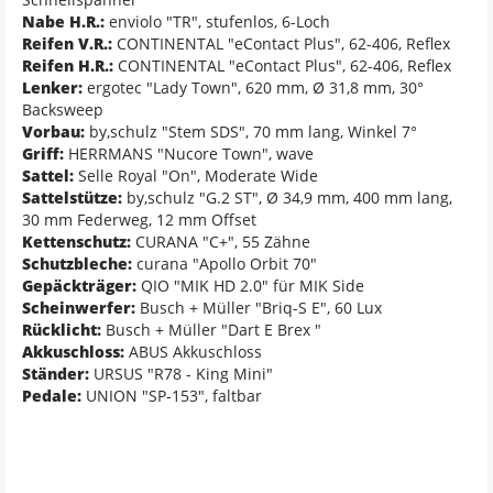
Nabe H.R.:
enviolo "TR", stufenlos, 6-Loch
Reifen V.R.:
CONTINENTAL "eContact Plus", 62-406, Reflex
Reifen H.R.:
CONTINENTAL "eContact Plus", 62-406, Reflex
Lenker:
ergotec "Lady Town", 620 mm, Ø 31,8 mm, 30°
Backsweep
Vorbau:
by,schulz "Stem SDS", 70 mm lang, Winkel 7°
Griff:
HERRMANS "Nucore Town", wave
Sattel:
Selle Royal "On", Moderate Wide
Sattelstütze:
by,schulz "G.2 ST", Ø 34,9 mm, 400 mm lang,
30 mm Federweg, 12 mm Offset
Kettenschutz:
CURANA "C+", 55 Zähne
Schutzbleche:
curana "Apollo Orbit 70"
Gepäckträger:
QIO "MIK HD 2.0" für MIK Side
Scheinwerfer:
Busch + Müller "Briq-S E", 60 Lux
Rücklicht:
Busch + Müller "Dart E Brex "
Akkuschloss:
ABUS Akkuschloss
Ständer:
URSUS "R78 - King Mini"
Pedale:
UNION "SP-153", faltbar