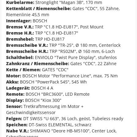
Kurbelarme:
Stronglight "Magan 3B", 170 mm
Kettenblatt / Riemenscheibe:
Gates "CDC", 55 Zähne,
Riemenlinie 45,5 mm
Innenlager:
BOSCH
Bremse V.R.:
TRP "C1.8 HD-EU817", Post Mount
Bremse H.R.:
TRP "C1.8 HD-EU817"
Bremshebel:
TRP HD-EU817
Bremsscheibe V.R.:
TRP "TR-25", Ø 180 mm, Centerlock
Bremsscheibe H.R.:
TRP "RS02M", Ø 160 mm, 6-Loch
Schalthebel:
ENVIOLO "Twist Pure Display", stufenlos
Zahnkranz / Riemenscheibe:
Gates "CDC", 22 Zähne
Kette / Riemen:
GATES "CDC"
Motor:
BOSCH Motor "Performance Line", max. 75 Nm
Akku:
BOSCH "PowerPack 545", 545 Wh
Ladegerät:
BOSCH 4 A
Remote:
BOSCH "BRC3600", LED Remote
Display:
BOSCH "Kiox 300"
Sensor:
Tretkraftmessung im Motor +
Geschwindigkeitssensor
Felgen:
DT SWISS "U 663", 36 Loch, geöst, Tubeless ready
Speichen:
DT-Swiss ELEMENTAL, schwarz
Nabe V.R.:
SHIMANO "Deore HB-M5100", Center Lock,
Schnellspanner