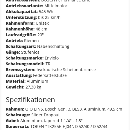
Antriebsvariante:
Mittelmotor
Akkukapazität:
545 Wh
Unterstützung:
bis 25 km/h
Rahmenform:
Unisex
Rahmenhöhe:
48 cm
Laufradgröße:
20"
Antrieb:
Riemen
Schaltungsart:
Nabenschaltung
Gänge:
Stufenlos
Schaltungsmarke:
Enviolo
Schaltungsmodell:
TR
Bremssystem:
hydraulische Scheibenbremse
Ausstattung:
Federsattelstütze
Material:
Aluminium
Gewicht:
27,30 kg
Spezifikationen
Rahmen:
QIO EINS, Bosch Gen. 3, BES3, Aluminium, 49,5 cm
Schaltauge:
Slider Dropout
Gabel:
Aluminium, tapered 1 1/4" - 1,5"
Steuersatz:
TOKEN "TK255E-HJ04", IS52/40 / IS52/44