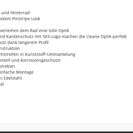
 und Hinterrad:
oolem Pinstripe Look
 verleihen dem Rad eine tolle Optik
nd Kantenschutz mit SKS-Logo machen die cleane Optik perfekt
utz dank längerem Profil
nstruktion
mstreifen in Kunststoff-Ummantelung
esteif und korrosionsgeschützt
sstreben
 einfache Montage
us Edelstahl
al