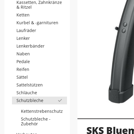
Kassetten, Zahnkränze
& Ritzel
Ketten
Kurbel & -garnituren
Laufräder
Lenker
Lenkerbänder
Naben
Pedale
Reifen
Sättel
Sattelstützen
Schläuche
Schutzbleche
Kettenstrebenschutz
Schutzbleche -
Zubehör
SKS Bluem