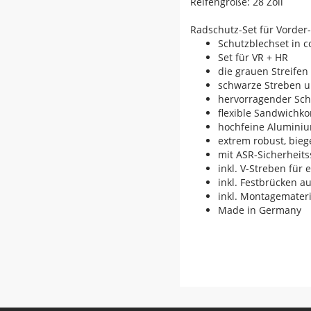
Reifengröße: 28 Zoll
Radschutz-Set für Vorder-
Schutzblechset in c
Set für VR + HR
die grauen Streifen
schwarze Streben u
hervorragender Sch
flexible Sandwichko
hochfeine Aluminiu
extrem robust, bieg
mit ASR-Sicherheit
inkl. V-Streben für
inkl. Festbrücken a
inkl. Montagemateri
Made in Germany