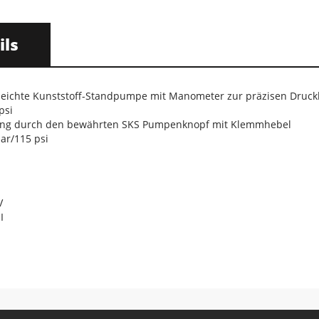
ils
 leichte Kunststoff-Standpumpe mit Manometer zur präzisen Druck
psi
ng durch den bewährten SKS Pumpenknopf mit Klemmhebel
bar/115 psi
V
I