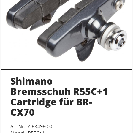
Shimano
Bremsschuh R55C+1
Cartridge für BR-
CX70
Art.Nr. Y-8K498030