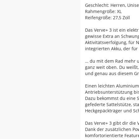
Geschlecht: Herren, Unis
Rahmengröße: XL
Reifengröße: 27,5 Zoll
Das Verve+ 3 ist ein elek
gewisse Extra an Schwung 
Aktivitätsverfolgung, für
integrierten Akku, der fü
… du mit dem Rad mehr un
ganz weit oben. Du weißt,
und genau aus diesem Grun
Einen leichten Aluminiu
Antriebsunterstützung bis
Dazu bekommst du eine Sh
gefederte Sattelstütze, st
Heckgepäckträger und Sc
Das Verve+ 3 gibt dir die
Dank der zusätzlichen Po
komfortorientierte Featur