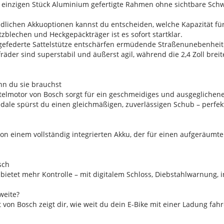
m einzigen Stück Aluminium gefertigte Rahmen ohne sichtbare Schw
edlichen Akkuoptionen kannst du entscheiden, welche Kapazität für 
zblechen und Heckgepäckträger ist es sofort startklar.
 gefederte Sattelstütze entschärfen ermüdende Straßenunebenheit
ufräder sind superstabil und äußerst agil, während die 2,4 Zoll b
nn du sie brauchst
telmotor von Bosch sorgt für ein geschmeidiges und ausgeglichene
Pedale spürst du einen gleichmäßigen, zuverlässigen Schub – perfek
on einem vollständig integrierten Akku, der für einen aufgeräumte
sch
 bietet mehr Kontrolle – mit digitalem Schloss, Diebstahlwarnung
weite?
 von Bosch zeigt dir, wie weit du dein E-Bike mit einer Ladung fah