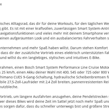
ex
trisches Alltagsrad, das dir für deine Workouts, für den täglichen 
gibt. Es ist mit einer kraftvollen, zuverlässigen Smart System-Antr
 Navigationsfunktionen und vieles mehr mit deinem Smartphone ver
r einen aufgeräumten Look und ein ausbalanciertes Fahrverhalten so
ternehmen und mehr Spaß haben willst. Darum stehen Komfort und
 dass dir der zusätzliche Vortrieb eines elektrisch unterstützten F
d willst du ein langlebiges, stylisches und intuitives E-Bike.
mrahmen, einen Bosch Smart System Performance Line Cruise Mot
 25 km/h, einen Akku deiner Wahl mit 400, 545 oder 725 oder 800 
imano CUES 9-Gang-Schaltung, hydraulische Scheibenbremsen für 
abile 27,5-Zoll-Laufräder mit 2,4 Zoll breiten, pannenresistenten R
hutzbleche.
 Vortrieb, um längere Ausfahrten anzugehen, deine Pendelstrecken 
wer dieses Bikes wird deine Zeit im Sattel jetzt noch mehr Spaß 
es sorgen dafür, dass du schneller unterwegs bist und größere Str