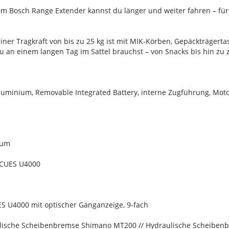
m Bosch Range Extender kannst du länger und weiter fahren – fü
iner Tragkraft von bis zu 25 kg ist mit MIK-Körben, Gepäckträgert
 an einem langen Tag im Sattel brauchst – von Snacks bis hin zu z
uminium, Removable Integrated Battery, interne Zugführung, Mo
ium
 CUES U4000
S U4000 mit optischer Ganganzeige, 9-fach
lische Scheibenbremse Shimano MT200 // Hydraulische Scheibe