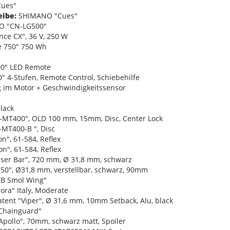
ues"
eibe:
SHIMANO "Cues"
 "CN-LG500"
e CX", 36 V, 250 W
 750" 750 Wh
0" LED Remote
" 4-Stufen, Remote Control, Schiebehilfe
 im Motor + Geschwindigkeitssensor
lack
T400", OLD 100 mm, 15mm, Disc, Center Lock
MT400-B ", Disc
", 61-584, Reflex
", 61-584, Reflex
er Bar", 720 mm, Ø 31,8 mm, schwarz
0", Ø31,8 mm, verstellbar, schwarz, 90mm
B Smol Wing"
ra" Italy, Moderate
ent "Viper", Ø 31,6 mm, 10mm Setback, Alu, black
hainguard"
ollo", 70mm, schwarz matt, Spoiler