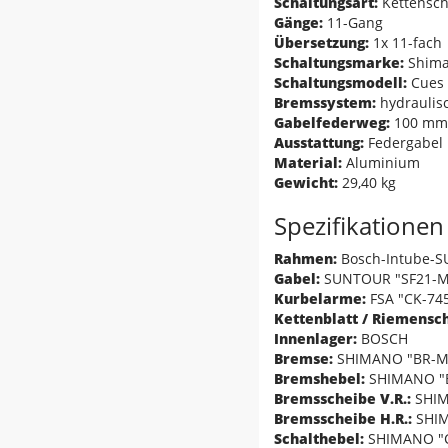
Schaltungsart:
Kettensch
Gänge:
11-Gang
Übersetzung:
1x 11-fach
Schaltungsmarke:
Shim
Schaltungsmodell:
Cues
Bremssystem:
hydraulis
Gabelfederweg:
100 mm
Ausstattung:
Federgabel
Material:
Aluminium
Gewicht:
29,40 kg
Spezifikationen
Rahmen:
Bosch-Intube-S
Gabel:
SUNTOUR "SF21-MOB
Kurbelarme:
FSA "CK-745
Kettenblatt / Riemensc
Innenlager:
BOSCH
Bremse:
SHIMANO "BR-M
Bremshebel:
SHIMANO "
Bremsscheibe V.R.:
SHIM
Bremsscheibe H.R.:
SHIM
Schalthebel:
SHIMANO "