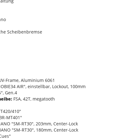
altung
ano
che Scheibenbremse
UV-Frame, Aluminium 6061
IE34 AIR", einstellbar, Lockout, 100mm
", Gen.4
heibe:
FSA, 42T, megatooth
T420/410"
BR-MT401"
ANO "SM-RT30", 203mm, Center-Lock
ANO "SM-RT30", 180mm, Center-Lock
Cues"