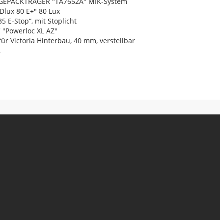
GEPÄCKTRÄGER "TA7652A" MIK-System
lux 80 E+" 80 Lux
 E-Stop“, mit Stoplicht
"Powerloc XL AZ"
ür Victoria Hinterbau, 40 mm, verstellbar
,