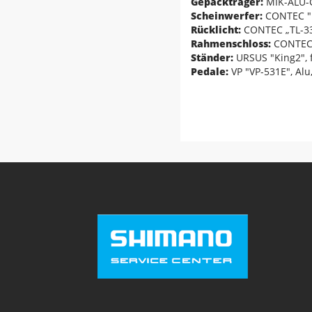
Gepäckträger:
MIK-ALU-
Scheinwerfer:
CONTEC "D
Rücklicht:
CONTEC „TL-335
Rahmenschloss:
CONTEC 
Ständer:
URSUS "King2", f
Pedale:
VP "VP-531E", Alu