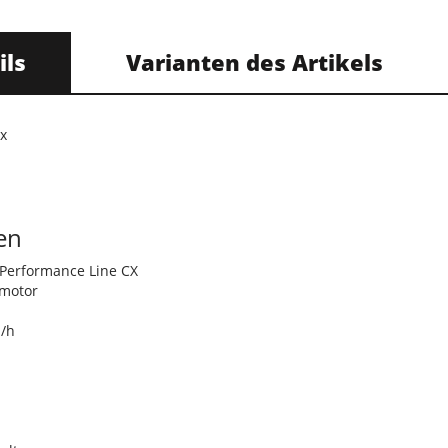
ils
Varianten des Artikels
ex
en
erformance Line CX
lmotor
m/h