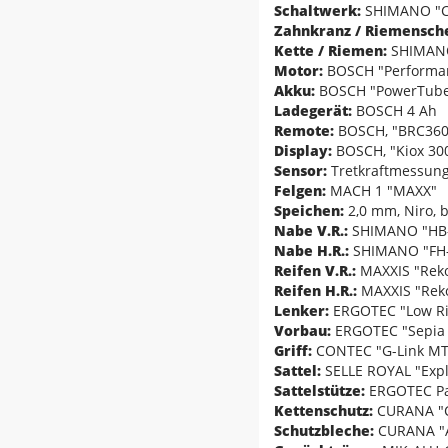
Schaltwerk:
SHIMANO "C
Zahnkranz / Riemensch
Kette / Riemen:
SHIMANO
Motor:
BOSCH "Performanc
Akku:
BOSCH "PowerTube
Ladegerät:
BOSCH 4 Ah
Remote:
BOSCH, "BRC360
Display:
BOSCH, "Kiox 300
Sensor:
Tretkraftmessung
Felgen:
MACH 1 "MAXX"
Speichen:
2,0 mm, Niro, b
Nabe V.R.:
SHIMANO "HB-M
Nabe H.R.:
SHIMANO "FH-
Reifen V.R.:
MAXXIS "Rekon
Reifen H.R.:
MAXXIS "Rekon
Lenker:
ERGOTEC "Low Ris
Vorbau:
ERGOTEC "Sepia 5
Griff:
CONTEC "G-Link MT
Sattel:
SELLE ROYAL "Explo
Sattelstütze:
ERGOTEC Pat
Kettenschutz:
CURANA "C
Schutzbleche:
CURANA "Ap