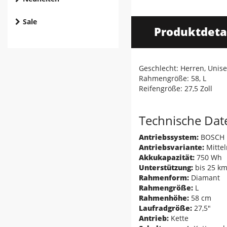
Sale
Produktdeta
Geschlecht: Herren, Unis
Rahmengröße: 58, L
Reifengröße: 27,5 Zoll
Technische Dat
Antriebssystem:
BOSCH P
Antriebsvariante:
Mitte
Akkukapazität:
750 Wh
Unterstützung:
bis 25 k
Rahmenform:
Diamant
Rahmengröße:
L
Rahmenhöhe:
58 cm
Laufradgröße:
27,5"
Antrieb:
Kette