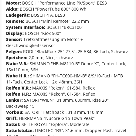
Motor:
BOSCH "Performance Line PX/Sport" BES3
Akku:
BOSCH "PowerTube 800" 800 Wh
Ladegerät:
BOSCH 4 A, BES3
Remote:
BOSCH "Mini Remote" 22,2 mm
System Interface:
BOSCH "BRC3100"
Display:
BOSCH "Kiox 500"
Sensor:
Tretkraftmessung im Motor +
Geschwindigkeitssensor
Felgen:
RODI "BlackRock 25" 27,5", 25-584, 36 Loch, Schwarz
Speichen:
2,0 mm, Niro, schwarz
Nabe V.R.:
SHIMANO "HB-M8110-B" Deore XT, Center Lock,
15x110mm, 36H
Nabe H.R.:
SHIMANO "FH-TC600-HM-B" 8/9/10-Fach, MTB
11-Fach, Center Lock, 12x148mm, 36H
Reifen V.R.:
MAXXIS "Rekon", 61-584, Reflex
Reifen H.R.:
MAXXIS "Rekon", 61-584, Reflex
Lenker:
SATORI "WIEN", 31,8mm, 680mm, Rise 20°,
Backsweep 15°
Vorbau:
SATORI "Hatchback", 31,8 mm, 110 mm
Griff:
HERRMANS "Nucore Grip Town Peak"
Sattel:
SELLE ROYAL "Explora", Moderate
Sattelstütze:
LIMOTEC "B3", 31,6 mm, Dropper-Post, Travel