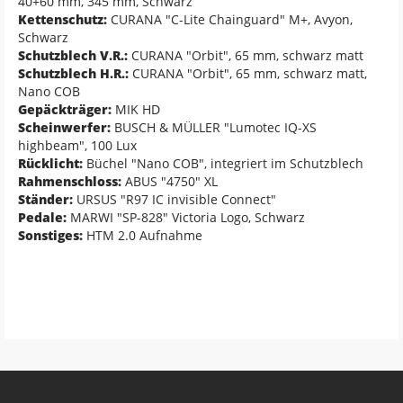
40+60 mm, 345 mm, Schwarz
Kettenschutz:
CURANA "C-Lite Chainguard" M+, Avyon,
Schwarz
Schutzblech V.R.:
CURANA "Orbit", 65 mm, schwarz matt
Schutzblech H.R.:
CURANA "Orbit", 65 mm, schwarz matt,
Nano COB
Gepäckträger:
MIK HD
Scheinwerfer:
BUSCH & MÜLLER "Lumotec IQ-XS
highbeam", 100 Lux
Rücklicht:
Büchel "Nano COB", integriert im Schutzblech
Rahmenschloss:
ABUS "4750" XL
Ständer:
URSUS "R97 IC invisible Connect"
Pedale:
MARWI "SP-828" Victoria Logo, Schwarz
Sonstiges:
HTM 2.0 Aufnahme