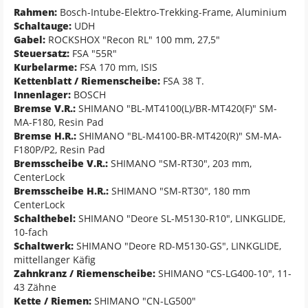
Rahmen:
Bosch-Intube-Elektro-Trekking-Frame, Aluminium
Schaltauge:
UDH
Gabel:
ROCKSHOX "Recon RL" 100 mm, 27,5"
Steuersatz:
FSA "55R"
Kurbelarme:
FSA 170 mm, ISIS
Kettenblatt / Riemenscheibe:
FSA 38 T.
Innenlager:
BOSCH
Bremse V.R.:
SHIMANO "BL-MT4100(L)/BR-MT420(F)" SM-
MA-F180, Resin Pad
Bremse H.R.:
SHIMANO "BL-M4100-BR-MT420(R)" SM-MA-
F180P/P2, Resin Pad
Bremsscheibe V.R.:
SHIMANO "SM-RT30", 203 mm,
CenterLock
Bremsscheibe H.R.:
SHIMANO "SM-RT30", 180 mm
CenterLock
Schalthebel:
SHIMANO "Deore SL-M5130-R10", LINKGLIDE,
10-fach
Schaltwerk:
SHIMANO "Deore RD-M5130-GS", LINKGLIDE,
mittellanger Käfig
Zahnkranz / Riemenscheibe:
SHIMANO "CS-LG400-10", 11-
43 Zähne
Kette / Riemen:
SHIMANO "CN-LG500"