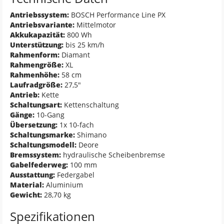
Antriebssystem:
BOSCH Performance Line PX
Antriebsvariante:
Mittelmotor
Akkukapazität:
800 Wh
Unterstützung:
bis 25 km/h
Rahmenform:
Diamant
Rahmengröße:
XL
Rahmenhöhe:
58 cm
Laufradgröße:
27,5"
Antrieb:
Kette
Schaltungsart:
Kettenschaltung
Gänge:
10-Gang
Übersetzung:
1x 10-fach
Schaltungsmarke:
Shimano
Schaltungsmodell:
Deore
Bremssystem:
hydraulische Scheibenbremse
Gabelfederweg:
100 mm
Ausstattung:
Federgabel
Material:
Aluminium
Gewicht:
28,70 kg
Spezifikationen