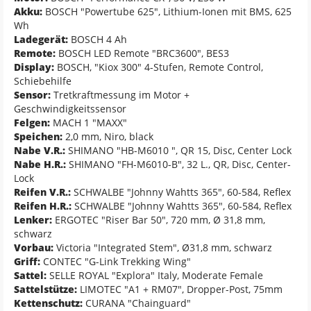
Akku:
BOSCH "Powertube 625", Lithium-Ionen mit BMS, 625
Wh
Ladegerät:
BOSCH 4 Ah
Remote:
BOSCH LED Remote "BRC3600", BES3
Display:
BOSCH, "Kiox 300" 4-Stufen, Remote Control,
Schiebehilfe
Sensor:
Tretkraftmessung im Motor +
Geschwindigkeitssensor
Felgen:
MACH 1 "MAXX"
Speichen:
2,0 mm, Niro, black
Nabe V.R.:
SHIMANO "HB-M6010 ", QR 15, Disc, Center Lock
Nabe H.R.:
SHIMANO "FH-M6010-B", 32 L., QR, Disc, Center-
Lock
Reifen V.R.:
SCHWALBE "Johnny Wahtts 365", 60-584, Reflex
Reifen H.R.:
SCHWALBE "Johnny Wahtts 365", 60-584, Reflex
Lenker:
ERGOTEC "Riser Bar 50", 720 mm, Ø 31,8 mm,
schwarz
Vorbau:
Victoria "Integrated Stem", Ø31,8 mm, schwarz
Griff:
CONTEC "G-Link Trekking Wing"
Sattel:
SELLE ROYAL "Explora" Italy, Moderate Female
Sattelstütze:
LIMOTEC "A1 + RM07", Dropper-Post, 75mm
Kettenschutz:
CURANA "Chainguard"