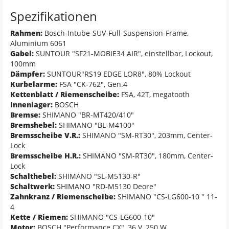
Spezifikationen
Rahmen:
Bosch-Intube-SUV-Full-Suspension-Frame,
Aluminium 6061
Gabel:
SUNTOUR "SF21-MOBIE34 AIR", einstellbar, Lockout,
100mm
Dämpfer:
SUNTOUR"RS19 EDGE LOR8", 80% Lockout
Kurbelarme:
FSA "CK-762", Gen.4
Kettenblatt / Riemenscheibe:
FSA, 42T, megatooth
Innenlager:
BOSCH
Bremse:
SHIMANO "BR-MT420/410"
Bremshebel:
SHIMANO "BL-M4100"
Bremsscheibe V.R.:
SHIMANO "SM-RT30", 203mm, Center-
Lock
Bremsscheibe H.R.:
SHIMANO "SM-RT30", 180mm, Center-
Lock
Schalthebel:
SHIMANO "SL-M5130-R"
Schaltwerk:
SHIMANO "RD-M5130 Deore"
Zahnkranz / Riemenscheibe:
SHIMANO "CS-LG600-10 " 11-
4
Kette / Riemen:
SHIMANO "CS-LG600-10"
Motor:
BOSCH "Performance CX", 36 V, 250 W