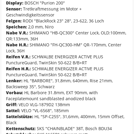
Display:
BOSCH "Purion 200"
Sensor:
Tretkraftmessung im Motor +
Geschwindigkeitssensor
Felgen:
RODI "BlackRock 23" 28", 23-622, 36 Loch
Speichen:
2,0 mm, Niro
Nabe V.R.:
SHIMANO "HB-QC300" Center Lock, OLD:100mm,
QR:133mm, 36H
Nabe H.R.:
SHIMANO "FH-QC300-HM" QR-170mm, Center
Lock, 36H
Reifen V.R.:
SCHWALBE ENERGIZER ACTIVE PLUS
PunctureGuard, TwinSkin 50-622 B/B+RT
Reifen H.R.:
SCHWALBE ENERGIZER ACTIVE PLUS
PunctureGuard, TwinSkin 50-622 B/B+RT
Lenker:
HL "BARBORE", 31,8mm, 640mm, Rise 21mm,
Backsweep 35°, Schwarz
Vorbau:
HL Barbore 31.8mm, EXT 90mm, with
Faceplatemount sandblasted anodized black
Griff:
VELO VLG-1879D2 138mm
Sattel:
VELO "VL-6568", 185mm
Sattelstütze:
HL "SP-C255", 31,6mm, 400mm, 15mm Offset,
Black
Kettenschutz:
SKS "CHAINBLADE" 38T, Bosch BDU34