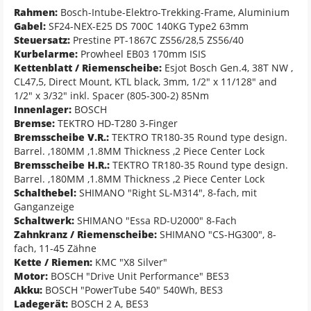
Rahmen:
Bosch-Intube-Elektro-Trekking-Frame, Aluminium
Gabel:
SF24-NEX-E25 DS 700C 140KG Type2 63mm
Steuersatz:
Prestine PT-1867C ZS56/28,5 ZS56/40
Kurbelarme:
Prowheel EB03 170mm ISIS
Kettenblatt / Riemenscheibe:
Esjot Bosch Gen.4, 38T NW ,
CL47,5, Direct Mount, KTL black, 3mm, 1/2" x 11/128" and
1/2" x 3/32" inkl. Spacer (805-300-2) 85Nm
Innenlager:
BOSCH
Bremse:
TEKTRO HD-T280 3-Finger
Bremsscheibe V.R.:
TEKTRO TR180-35 Round type design.
Barrel. ,180MM ,1.8MM Thickness ,2 Piece Center Lock
Bremsscheibe H.R.:
TEKTRO TR180-35 Round type design.
Barrel. ,180MM ,1.8MM Thickness ,2 Piece Center Lock
Schalthebel:
SHIMANO "Right SL-M314", 8-fach, mit
Ganganzeige
Schaltwerk:
SHIMANO "Essa RD-U2000" 8-Fach
Zahnkranz / Riemenscheibe:
SHIMANO "CS-HG300", 8-
fach, 11-45 Zähne
Kette / Riemen:
KMC "X8 Silver"
Motor:
BOSCH "Drive Unit Performance" BES3
Akku:
BOSCH "PowerTube 540" 540Wh, BES3
Ladegerät:
BOSCH 2 A, BES3