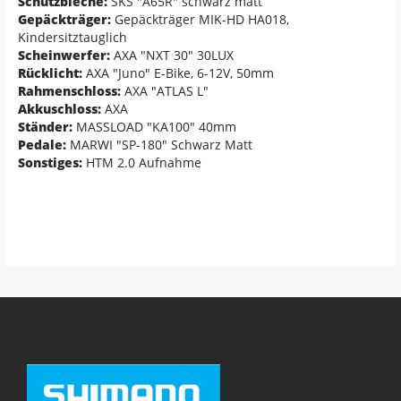
Schutzbleche:
SKS "A65R" schwarz matt
Gepäckträger:
Gepäckträger MIK-HD HA018,
Kindersitztauglich
Scheinwerfer:
AXA "NXT 30" 30LUX
Rücklicht:
AXA "Juno" E-Bike, 6-12V, 50mm
Rahmenschloss:
AXA "ATLAS L"
Akkuschloss:
AXA
Ständer:
MASSLOAD "KA100" 40mm
Pedale:
MARWI "SP-180" Schwarz Matt
Sonstiges:
HTM 2.0 Aufnahme