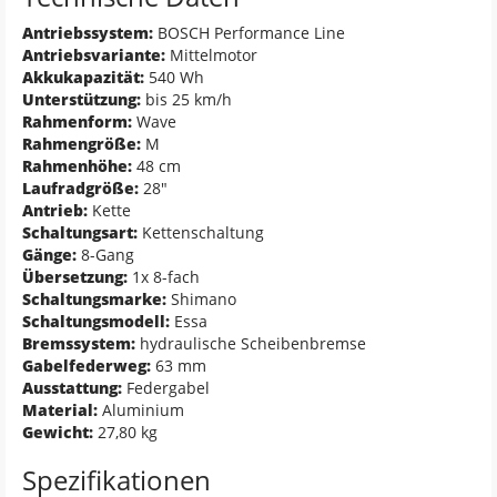
Antriebssystem:
BOSCH Performance Line
Antriebsvariante:
Mittelmotor
Akkukapazität:
540 Wh
Unterstützung:
bis 25 km/h
Rahmenform:
Wave
Rahmengröße:
M
Rahmenhöhe:
48 cm
Laufradgröße:
28"
Antrieb:
Kette
Schaltungsart:
Kettenschaltung
Gänge:
8-Gang
Übersetzung:
1x 8-fach
Schaltungsmarke:
Shimano
Schaltungsmodell:
Essa
Bremssystem:
hydraulische Scheibenbremse
Gabelfederweg:
63 mm
Ausstattung:
Federgabel
Material:
Aluminium
Gewicht:
27,80 kg
Spezifikationen