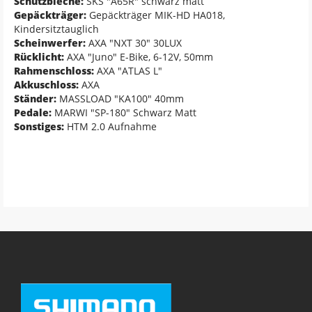
Schutzbleche:
SKS "A65R" schwarz matt
Gepäckträger:
Gepäckträger MIK-HD HA018,
Kindersitztauglich
Scheinwerfer:
AXA "NXT 30" 30LUX
Rücklicht:
AXA "Juno" E-Bike, 6-12V, 50mm
Rahmenschloss:
AXA "ATLAS L"
Akkuschloss:
AXA
Ständer:
MASSLOAD "KA100" 40mm
Pedale:
MARWI "SP-180" Schwarz Matt
Sonstiges:
HTM 2.0 Aufnahme