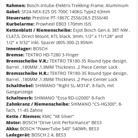
Rahmen:
Bosch-Intube-Elektro-Trekking-Frame, Aluminium
Gabel:
SF24-NEX-E25 DS 700C 140KG Type2 63mm
Steuersatz:
Prestine PT-1867C ZS56/28,5 ZS56/40
Kurbelarme:
Prowheel EB03 170mm ISIS
Kettenblatt / Riemenscheibe:
Esjot Bosch Gen.4, 38T NW ,
CL47,5, Direct Mount, KTL black, 3mm, 1/2" x 11/128" and
1/2" x 3/32" inkl. Spacer (805-300-2) 85Nm
Innenlager:
BOSCH
Bremse:
TEKTRO HD-T280 3-Finger
Bremsscheibe V.R.:
TEKTRO TR180-35 Round type design.
Barrel. ,180MM ,1.8MM Thickness ,2 Piece Center Lock
Bremsscheibe H.R.:
TEKTRO TR180-35 Round type design.
Barrel. ,180MM ,1.8MM Thickness ,2 Piece Center Lock
Schalthebel:
SHIMANO "Right SL-M314", 8-fach, mit
Ganganzeige
Schaltwerk:
SHIMANO "Essa RD-U2000" 8-Fach
Zahnkranz / Riemenscheibe:
SHIMANO "CS-HG300", 8-
fach, 11-45 Zähne
Kette / Riemen:
KMC "X8 Silver"
Motor:
BOSCH "Drive Unit Performance" BES3
Akku:
BOSCH "PowerTube 540" 540Wh, BES3
Ladegerät:
BOSCH 2 A, BES3