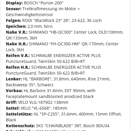
Display:
BOSCH "Purion 200"
Sensor:
Tretkraftmessung im Motor +
Geschwindigkeitssensor
Felgen:
RODI "BlackRock 23" 28", 23-622, 36 Loch
Speichen:
2,0 mm, Niro
Nabe V.R.:
SHIMANO "HB-QC300" Center Lock, OLD:100mm,
QR:133mm, 36H
Nabe H.R.:
SHIMANO "FH-QC300-HM" QR-170mm, Center
Lock, 36H
Reifen V.R.:
SCHWALBE ENERGIZER ACTIVE PLUS
PunctureGuard, TwinSkin 50-622 B/B+RT
Reifen H.R.:
SCHWALBE ENERGIZER ACTIVE PLUS
PunctureGuard, TwinSkin 50-622 B/B+RT
Lenker:
HL "BARBORE", 31,8mm, 640mm, Rise 21mm,
Backsweep 35°, Schwarz
Vorbau:
HL Barbore 31.8mm, EXT 90mm, with
Faceplatemount sandblasted anodized black
Griff:
VELO VLG-1879D2 138mm
Sattel:
VELO "VL-6568", 185mm
Sattelstütze:
HL "SP-C255", 31,6mm, 400mm, 15mm Offset,
Black
Kettenschutz:
SKS "CHAINBLADE" 38T, Bosch BDU34