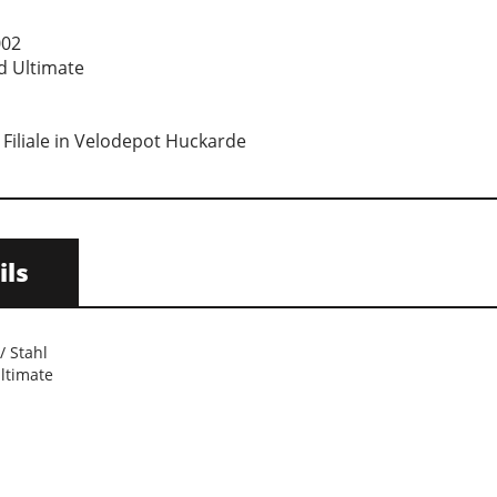
002
d Ultimate
 Filiale in Velodepot Huckarde
ils
/ Stahl
ltimate