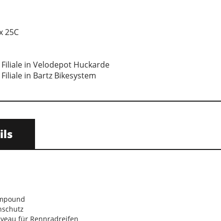
 x 25C
 Filiale in Velodepot Huckarde
Filiale in Bartz Bikesystem
ils
ompound
nschutz
iveau für Rennradreifen