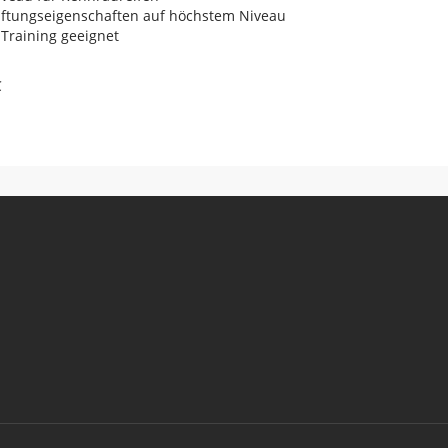
aftungseigenschaften auf höchstem Niveau
 Training geeignet
C