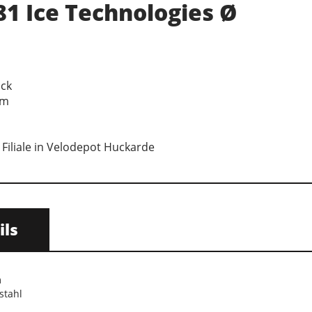
1 Ice Technologies Ø
ock
mm
 Filiale in Velodepot Huckarde
ils
m
stahl