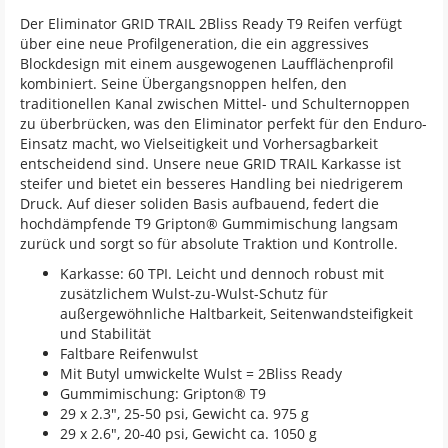
Der Eliminator GRID TRAIL 2Bliss Ready T9 Reifen verfügt
über eine neue Profilgeneration, die ein aggressives
Blockdesign mit einem ausgewogenen Laufflächenprofil
kombiniert. Seine Übergangsnoppen helfen, den
traditionellen Kanal zwischen Mittel- und Schulternoppen
zu überbrücken, was den Eliminator perfekt für den Enduro-
Einsatz macht, wo Vielseitigkeit und Vorhersagbarkeit
entscheidend sind. Unsere neue GRID TRAIL Karkasse ist
steifer und bietet ein besseres Handling bei niedrigerem
Druck. Auf dieser soliden Basis aufbauend, federt die
hochdämpfende T9 Gripton® Gummimischung langsam
zurück und sorgt so für absolute Traktion und Kontrolle.
Karkasse: 60 TPI. Leicht und dennoch robust mit
zusätzlichem Wulst-zu-Wulst-Schutz für
außergewöhnliche Haltbarkeit, Seitenwandsteifigkeit
und Stabilität
Faltbare Reifenwulst
Mit Butyl umwickelte Wulst = 2Bliss Ready
Gummimischung: Gripton® T9
29 x 2.3", 25-50 psi, Gewicht ca. 975 g
29 x 2.6", 20-40 psi, Gewicht ca. 1050 g