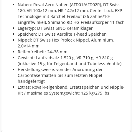
Naben: Roval Aero Naben (AFD01/AFD02R), DT Swiss
180, VR 100×12 mm, HR 142×12 mm, Center Lock, EXP-
Technologie mit Ratchet-Freilauf (36 Zähne/10º
Eingriffwinkel), Shimano RD HG-Freilaufkörper 11-fach
Lagertyp: DT Swiss SINC-Keramiklager
Speichen: DT Swiss Aerolite T-head Speichen
Nippel: DT Swiss Hex Prolock Nippel, Aluminium,
2.0×14 mm
Reifenfreiheit: 24–38 mm
Gewicht: Laufradsatz 1.520 g, VR 710 g, HR 810 g
(inklusive 15 g für Felgenband und Tubeless-Ventile)
Herstellungsweise: von der Anordnung der
Carbonfasermatten bis zum letzten Nippel
handgefertigt
Extras: Roval-Felgenband, Ersatzspeichen und Nipple-
Kit / maximales Systemgewicht: 125 kg/275 lbs