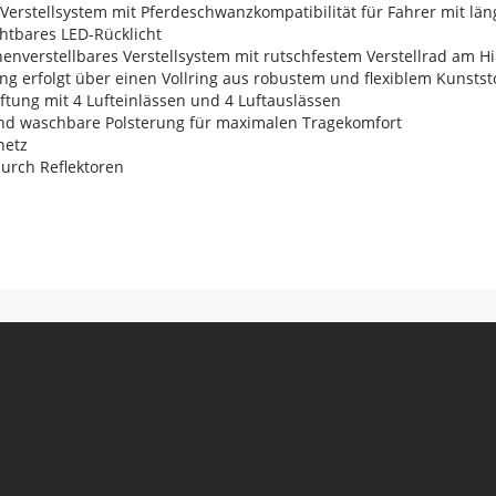
Verstellsystem mit Pferdeschwanzkompatibilität für Fahrer mit lä
chtbares LED-Rücklicht
enverstellbares Verstellsystem mit rutschfestem Verstellrad am H
ng erfolgt über einen Vollring aus robustem und flexiblem Kunststo
tung mit 4 Lufteinlässen und 4 Luftauslässen
d waschbare Polsterung für maximalen Tragekomfort
netz
durch Reflektoren