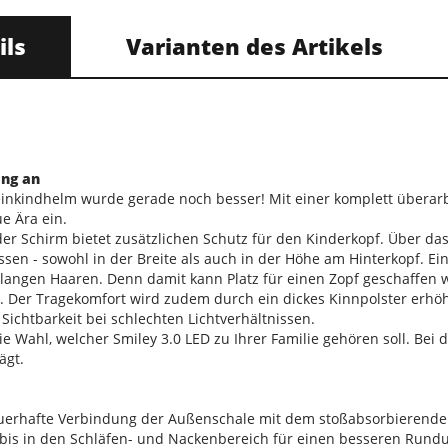
ils
Varianten des Artikels
ang an
einkindhelm wurde gerade noch besser! Mit einer komplett überar
ue Ära ein.
der Schirm bietet zusätzlichen Schutz für den Kinderkopf. Über das
en - sowohl in der Breite als auch in der Höhe am Hinterkopf. Ei
t langen Haaren. Denn damit kann Platz für einen Zopf geschaffen
t. Der Tragekomfort wird zudem durch ein dickes Kinnpolster erhöh
 Sichtbarkeit bei schlechten Lichtverhältnissen.
 die Wahl, welcher Smiley 3.0 LED zu Ihrer Familie gehören soll. Be
ägt.
auerhafte Verbindung der Außenschale mit dem stoßabsorbierende
h bis in den Schläfen- und Nackenbereich für einen besseren Run