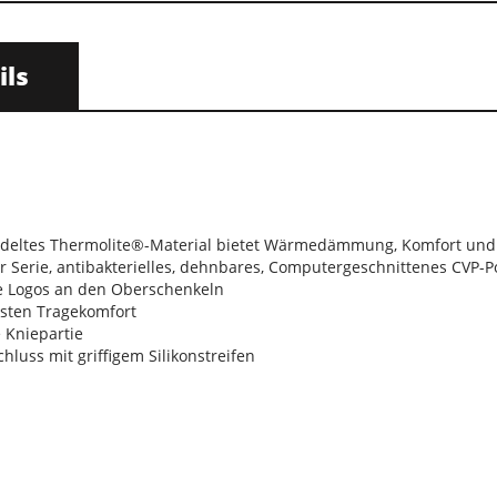
ils
eltes Thermolite®-Material bietet Wärmedämmung, Komfort und
er Serie, antibakterielles, dehnbares, Computergeschnittenes CVP-Po
de Logos an den Oberschenkeln
esten Tragekomfort
 Kniepartie
hluss mit griffigem Silikonstreifen